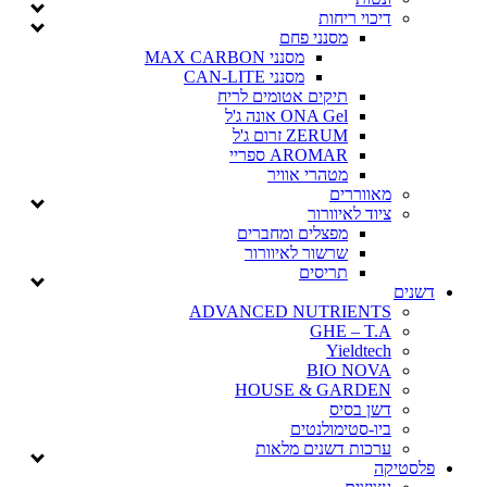
דיכוי ריחות
מסנני פחם
מסנני MAX CARBON
מסנני CAN-LITE
תיקים אטומים לריח
ONA Gel אונה ג'ל
ZERUM זרום ג'ל
AROMAR ספריי
מטהרי אוויר
מאווררים
ציוד לאיוורור
מפצלים ומחברים
שרשור לאיוורור
תריסים
דשנים
ADVANCED NUTRIENTS
GHE – T.A
Yieldtech
BIO NOVA
HOUSE & GARDEN
דשן בסיס
ביו-סטימולנטים
ערכות דשנים מלאות
פלסטיקה