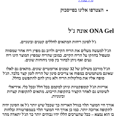
הצטרפו אלינו בפייסבוק
ONA Gel אונה ג'ל
ג'ל לסינון ריחות המתאים לחללים קטנים ובינוניים.
הג'ל למעשה מעלים את הריח הקיים ולרוב גם מפיץ ריח אחר שמסווה
ומעפיל בחוזקו על הריח הקיים. כמובן שהריח שמפיץ המוצר הינו ריח
נעים ואף ניתן לבחור בין סוגי ניחוחות שונים.
הג'ל מורכב משילוב של 32 שמנים ארומטיים שונים. מתאים גם לאלו
שאינם משתמשים במפוח או צריכים סינון של הריח לזמן קצר בלבד. הג'ל
סופח אליו את מולקולות הריח ולא נותן להם להתפשט בחלל.
אריזות הג'ל קומפקטיות וניתן למקמם בכל חלל ובכל כלי. אידיאלי
לשימוש גם לאחר הקציר בתקופת הייבוש. מתאים לתקופות קצרות
ובינוניות.
אורך חיי המוצר תלוי בגודל האריזה כך שככל שיש יותר ג'ל אז הסינון יהיה
לתקופה ארוכה יותר. כמו כן אורך חיי המוצר תלוי בטמפרטורה ובלחות
בו הוא נמצא – ככל שהערכים הללו יהיו גבוהים יותר כך הג'ל יתאדה מהר