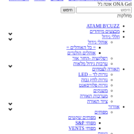
ONA Gel אונה ג'ל
מחלקות
ATAMI B'CUZZ
מבצעים מיוחדים
חללי גידול
אוהלי גידול
= כל האוהלים =
אוהלים הולנדים
רפלקציה -החזר אור
ערכות גידול מלאות
תאורה לצמחים
נורות לד – LED
נורות לחץ גבוה
נורות פלורסאנט
משנקים
מערכות תאורה
ציוד תאורה
אוורור
מפוחים
מפוחים שקטים
מפוחי S&P
מפוחי VENTS
ונטות