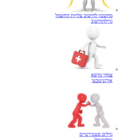
מחשבון לחישוב עלויות החשמל
גדילה
חישוב
צמחי מרפא
אורגני
טבעי
גדלים סטנדרטיים
גדלים
גודל