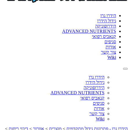
format_underlined
הוסף קו תחתון לקישורים
font_download
סמן קישורים
הידרו גרו
גידול הידרו
לאפס
cached
הידרופוניקה
את
ADVANCED NUTRIENTS
כל
קנאביס רפואי
האפשרויות
סניפים
אודות
צור קשר
Wiki
Toggle
navigation
הידרו גרו
גידול הידרו
הידרופוניקה
ADVANCED NUTRIENTS
קנאביס רפואי
סניפים
אודות
צור קשר
Wiki
הידרו גרו - פתרונות גידול מתקדמים
>
מוצרים
>
אוורור
>
דיכוי ריחות
>