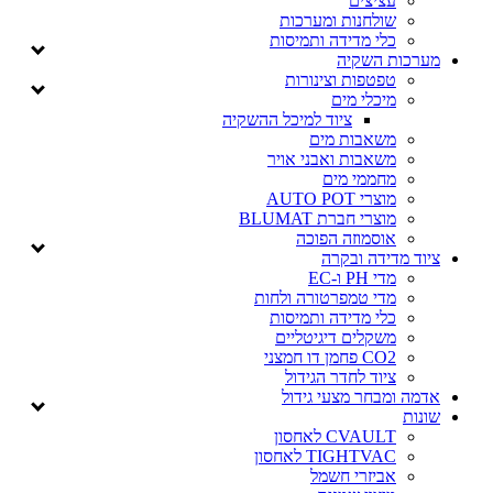
עציצים
שולחנות ומערכות
כלי מדידה ותמיסות
מערכות השקיה
טפטפות וצינורות
מיכלי מים
ציוד למיכל ההשקיה
משאבות מים
משאבות ואבני אויר
מחממי מים
מוצרי AUTO POT
מוצרי חברת BLUMAT
אוסמוזה הפוכה
ציוד מדידה ובקרה
מדי PH ו-EC
מדי טמפרטורה ולחות
כלי מדידה ותמיסות
משקלים דיגיטליים
CO2 פחמן דו חמצני
ציוד לחדר הגידול
אדמה ומבחר מצעי גידול
שונות
CVAULT לאחסון
TIGHTVAC לאחסון
אביזרי חשמל