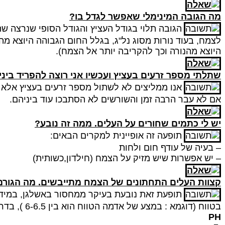
מה הגובה המינימלי שאפשר לגדל בו?
הגובה תלוי בגודל העציץ והגודל הסופי שנרצה שהצ
לצמח,
בעוד נורות מסוג נל"ג,
בגלל החום הגבוהה היוצא מהן, מומלצות להיו
היוצא מהנורה וכך להקריבה יותר אל הצמח).
שתלתי מספר זרעים בעציץ ועכשיו אני רוצה להפריד בינ
אנו ממליצים לא לשתול מספר זרעים בעציץ אלא
אם לא עבר הרבה זמן והשורשים לא הסתבכו עוד ביניהם.
יש לי כתמים שחורים על העלים. ממה זה נובע?
תופעה זה אופיינית למקרים הבאים:
– בעיה של עודף חום ולחות
– יש אפשרות שיש מזיק על הצמח (חילדון,כשותית)
קצוות העלים התחתונים של הצמח מתייבשים. מה הגורם
תופעת זאת נובעת בעיקר ממחסור באשלגן, במיד
בטווח (דוגמא
:
במצע של אדמה הטווח הוא בין 6-6.5 ), בדרך כלל המים שיש בברז הנם מעל
PH