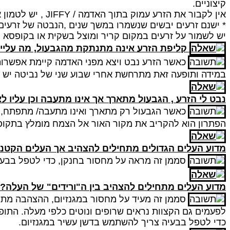
קיצוניים.
אין לקבור את הזרע עמוק בתוך האדמה /
JIFFY
, יש לטמון 
* ישנם זרעים יבשים שנשמרו במשך שנים ,הנבטה של זרעי
יש לשמור על זרעים במקום קריר ומוצל בשקית או בקופסא 
קליפת הזרע אינה מתנתקת מהגבעול, מה עליי 
כאשר הזרע נבט ויצא מפני האדמה קיימת אפשר
במידה ותופעה זאת מתרחשת אחרי שבוע שני של נביטה יש 
נבט לי הזרע , הגבעול מתארך אך אינו מתעבה וכן עליו ל
כאשר הגבעול רק מתארך ואינו מתעבה/ מתפתח, י
הפתרון הוא להקריב את מקור האור אל הצמח מומלץ בתקופה זו להשתמש
מדוע העלים הגדולים מתחילים להצהיב אך העלים הקטנים
סממן זה מראה על מחסור בחנקן, כדי לטפל בבעי
מדוע העלים מתחילים להצהיב בין ה"ורידים" של העלה?
סממן זה מעיד על מחסור במגנזיום, ההצהבה מת
לפעמים גם הקצוות נראים שרופים ונוטים כלפי מעלה. התו
כדי לטפל בבעיה צריך להשתמש בדשן עשיר במגנזיום.