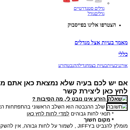
גדלים סטנדרטיים
גדלים
גודל
הצטרפו אלינו בפייסבוק
מאמר בעיות אצל מגדלים
כללי
אורגני
בעיות
בעיות בצמח
גדילה
הנבטה
זרע
אם יש לכם בעיה שלא נמצאת כאן אתם מוזמ
לחץ כאן ליצירת קשר
הזרע אינו נובט לי, מה הסיבות ?
שלב ההנבטה הוא השלב הראשוני בהתפתחות הצמ
* תנאי לחות גבוהים
למדי לחות לחץ כאן
* מקום חשוך
מומלץ להנביט ב
JIFFY
, לשמור על לחות גבוהה, אין להשקו