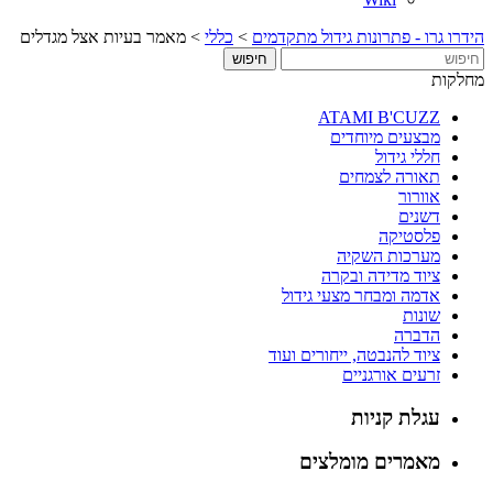
הידרו גרו - פתרונות גידול מתקדמים
>
כללי
>
מאמר בעיות אצל מגדלים
מחלקות
ATAMI B'CUZZ
מבצעים מיוחדים
חללי גידול
תאורה לצמחים
אוורור
דשנים
פלסטיקה
מערכות השקיה
ציוד מדידה ובקרה
אדמה ומבחר מצעי גידול
שונות
הדברה
ציוד להנבטה, ייחורים ועוד
זרעים אורגניים
עגלת קניות
מאמרים מומלצים