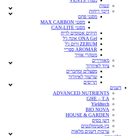
מפוחי VENTS
ונטות
דיכוי ריחות
מסנני פחם
מסנני MAX CARBON
מסנני CAN-LITE
תיקים אטומים לריח
ONA Gel אונה ג'ל
ZERUM זרום ג'ל
AROMAR ספריי
מטהרי אוויר
מאווררים
ציוד לאיוורור
מפצלים ומחברים
שרשור לאיוורור
תריסים
ם
ADVANCED NUTRIENTS
GHE – T.A
Yieldtech
BIO NOVA
HOUSE & GARDEN
דשן בסיס
ביו-סטימולנטים
ערכות דשנים מלאות