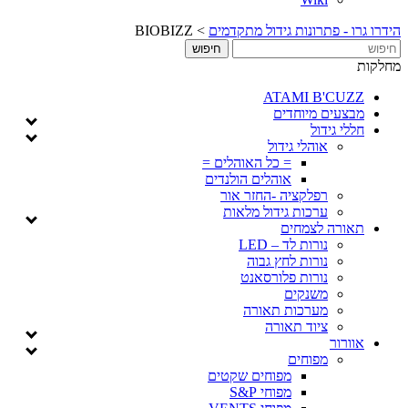
 פתרונות גידול מתקדמים
>
BIOBIZZ
ATAMI B'
ים מיוחדים
גידול
אוהלי גידול
= כל האוהלים =
אוהלים הולנדים
רפלקציה -החזר אור
ערכות גידול מלאות
ה לצמחים
נורות לד – LED
נורות לחץ גבוה
נורות פלורסאנט
משנקים
מערכות תאורה
ציוד תאורה
ר
מפוחים
מפוחים שקטים
מפוחי S&P