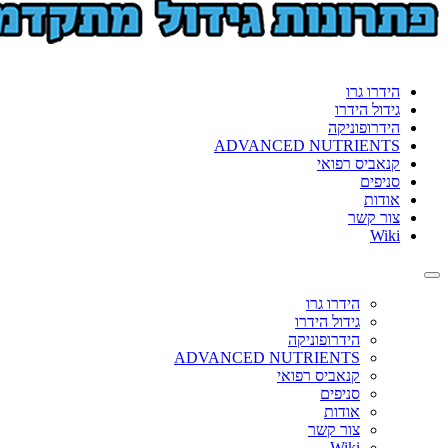
format_underlined
הוסף קו תחתון לקישורים
font_download
סמן קישורים
לאפס
cached
 גרו
את
 הידרו
כל
פוניקה
האפשרויות
ADVANCED NUTRIE
ס רפואי
ם
ת
קשר
הידרו גרו
גידול הידרו
הידרופוניקה
ADVANCED NUTRIENTS
קנאביס רפואי
סניפים
אודות
צור קשר
Wiki