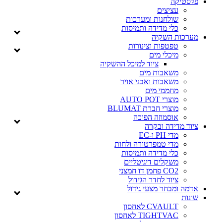
יקה
עציצים
שולחנות ומערכות
כלי מדידה ותמיסות
ות השקיה
טפטפות וצינורות
מיכלי מים
ציוד למיכל ההשקיה
משאבות מים
משאבות ואבני אויר
מחממי מים
מוצרי AUTO POT
מוצרי חברת BLUMAT
אוסמוזה הפוכה
מדידה ובקרה
מדי PH ו-EC
מדי טמפרטורה ולחות
כלי מדידה ותמיסות
משקלים דיגיטליים
CO2 פחמן דו חמצני
ציוד לחדר הגידול
ומבחר מצעי גידול
CVAULT לאחסון
TIGHTVAC לאחסון