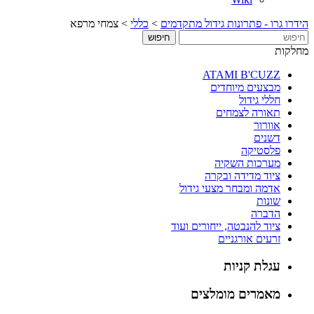
הידרו גרו - פתרונות גידול מתקדמים
>
כללי
>
צמחי מרפא
מחלקות
ATAMI B'CUZZ
מבצעים מיוחדים
חללי גידול
תאורה לצמחים
אוורור
דשנים
פלסטיקה
מערכות השקיה
ציוד מדידה ובקרה
אדמה ומבחר מצעי גידול
שונות
הדברה
ציוד להנבטה, ייחורים ועוד
זרעים אורגניים
עגלת קניות
מאמרים מומלצים