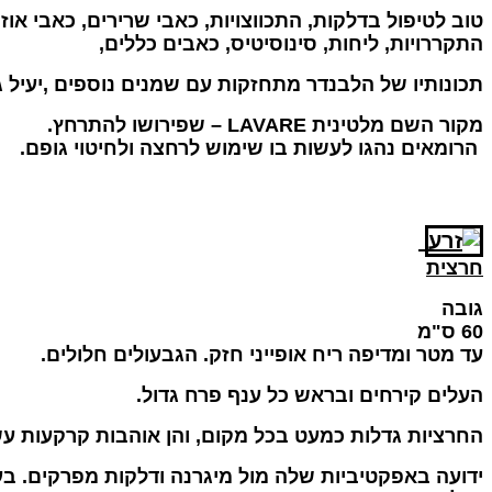
טוב לטיפול בדלקות, התכווצויות, כאבי שרירים, כאבי אוזנ
התקררויות, ליחות, סינוסיטיס, כאבים כללים
,
תכונותיו של הלבנדר מתחזקות עם שמנים נוספים ,יעיל ג
מקור השם מלטינית
– LAVARE
שפירושו להתרחץ
.
הרומאים נהגו לעשות בו שימוש לרחצה ולחיטוי גופם
.
חרצית
גובה
60 ס"מ
עד מטר ומדיפה ריח אופייני חזק. הגבעולים חלולים
.
העלים קירחים ובראש כל ענף פרח גדול
.
החרציות גדלות כמעט בכל מקום, והן אוהבות קרקעות עש
ידועה באפקטיביות שלה מול מיגרנה ודלקות מפרקים. ב