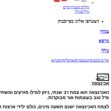
גדלים סטנדרטיים
גדלים
גודל
הצטרפו אלינו בפייסבוק
צמחי
מרפא
כללי
אורגני
טבעי
מהטבע
מרפא
משלימה
סבתא
אכינצאה
האכינצאה הוא צמח רב שנתי, ניתן לגדלו מזרעים ומשת
גדל טוב בעוצמות אור מבוקרות
.
לצמח האכינצאה ישנם תשעה מינים, כולם ילידי ארצות 