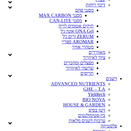
דיכוי ריחות
מסנני פחם
מסנני MAX CARBON
מסנני CAN-LITE
תיקים אטומים לריח
ONA Gel אונה ג'ל
ZERUM זרום ג'ל
AROMAR ספריי
מטהרי אוויר
מאווררים
ציוד לאיוורור
מפצלים ומחברים
שרשור לאיוורור
תריסים
דשנים
ADVANCED NUTRIENTS
GHE – T.A
Yieldtech
BIO NOVA
HOUSE & GARDEN
דשן בסיס
ביו-סטימולנטים
ערכות דשנים מלאות
פלסטיקה