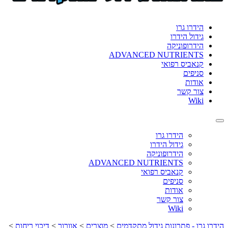
format_underlined
הוסף קו תחתון לקישורים
font_download
סמן קישורים
הידרו גרו
גידול הידרו
לאפס
cached
הידרופוניקה
את
ADVANCED NUTRIENTS
כל
קנאביס רפואי
האפשרויות
סניפים
אודות
צור קשר
Wiki
Toggle
navigation
הידרו גרו
גידול הידרו
הידרופוניקה
ADVANCED NUTRIENTS
קנאביס רפואי
סניפים
אודות
צור קשר
Wiki
הידרו גרו - פתרונות גידול מתקדמים
>
מוצרים
>
אוורור
>
דיכוי ריחות
>