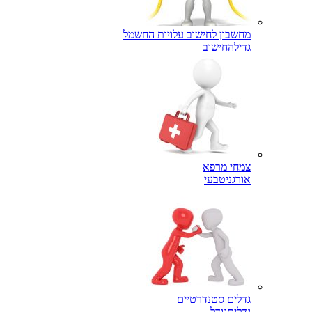
מחשבון לחישוב עלויות החשמל
גדילה
חישוב
צמחי מרפא
אורגני
טבעי
גדלים סטנדרטיים
גדלים
גודל