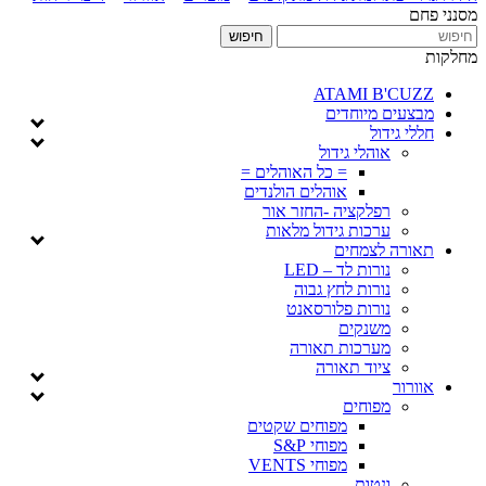
מסנני פחם
מחלקות
ATAMI B'CUZZ
מבצעים מיוחדים
חללי גידול
אוהלי גידול
= כל האוהלים =
אוהלים הולנדים
רפלקציה -החזר אור
ערכות גידול מלאות
תאורה לצמחים
נורות לד – LED
נורות לחץ גבוה
נורות פלורסאנט
משנקים
מערכות תאורה
ציוד תאורה
אוורור
מפוחים
מפוחים שקטים
מפוחי S&P
מפוחי VENTS
ונטות