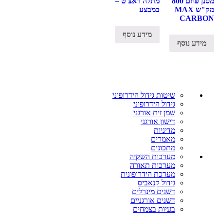
מסנן פחם 800
מתלה ראצ'ט –
מק"ש MAX
במבצע
CARBON
מידע נוסף
מידע נוסף
שיטות גידול הידרופוני
גידול הידרופוני
שמן זית אורגני
דישון אורגני
מדיניות
מאמרים
מתכונים
מערכות השקיה
מערכות תאורה
מערכת הידרופונית
גידול קנאביס
דשנים מינרלים
דשנים אורגניים
בעיות בצמחים