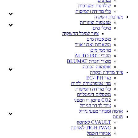
עציצים
שולחנות ומערכות
כלי מדידה ותמיסות
מערכות השקיה
טפטפות וצינורות
מיכלי מים
ציוד למיכל ההשקיה
משאבות מים
משאבות ואבני אויר
מחממי מים
מוצרי AUTO POT
מוצרי חברת BLUMAT
אוסמוזה הפוכה
ציוד מדידה ובקרה
מדי PH ו-EC
מדי טמפרטורה ולחות
כלי מדידה ותמיסות
משקלים דיגיטליים
CO2 פחמן דו חמצני
ציוד לחדר הגידול
אדמה ומבחר מצעי גידול
שונות
CVAULT לאחסון
TIGHTVAC לאחסון
אביזרי חשמל