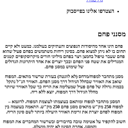
הצטרפו אלינו בפייסבוק
מסנני פחם
פחם הינו אחד מהיסודות הנפוצים והעתיקים בעולמנו. כמעט ולא קיים
תחום בו לא ניתן למצוא פחם. בסינון ריחות משתמשים בפחם פעיל שהוא
פחם שעבר טיפול בחמצן ויצר בפחם מיליוני חורים מיקרוסקופיים קטנים
המגדילים את שטח פני הפחם ובכך יוצרים את אחד היתרונות הגדולים
של שימוש במסנן פחם.
מסנן מתחבר למפוח/מדחס (לא לוונטה) בעזרת שרשור מתאים. המפוח
שואב את האוויר שבחלל הגידול דרך מסנן הפחם. האוויר הנ"ל נתקל
בכמות גדולה של פחם פעיל שמעלימה את הריח כך שכל האוויר שיותר
מחלל הגידול דרך המפוח, יוצא ללא ריח.
המסנן מתחבר למפוח ומותאם בעוצמתו לעוצמת המפוח. לדוגמא –
למפוח 250 מק"ש מתאים מסנן פחם 250 מק"ש. התאמה בעוצמה בין
המפוח לפחם יוצרת את זרימת האוויר היעילה ביותר לשם סינון הריח.
חשוב להקפיד על אטימה טובה בחיבורים ובשרשור המחברים את המפוח
והמסנן, אחרת הסינון לא יהיה מושלם.