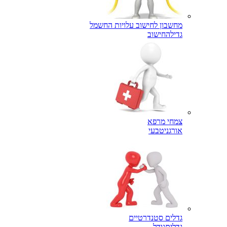
מחשבון לחישוב עלויות החשמל
גדילה
חישוב
צמחי מרפא
אורגני
טבעי
גדלים סטנדרטיים
גדלים
גודל