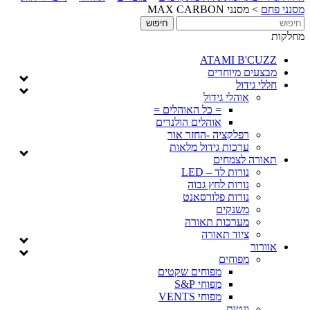
מסנני פחם
>
מסנני MAX CARBON
מחלקות
ATAMI B'CUZZ
מבצעים מיוחדים
חללי גידול
אוהלי גידול
= כל האוהלים =
אוהלים הולנדים
רפלקציה -החזר אור
ערכות גידול מלאות
תאורה לצמחים
נורות לד – LED
נורות לחץ גבוה
נורות פלורסאנט
משנקים
מערכות תאורה
ציוד תאורה
אוורור
מפוחים
מפוחים שקטים
מפוחי S&P
מפוחי VENTS
ונטות