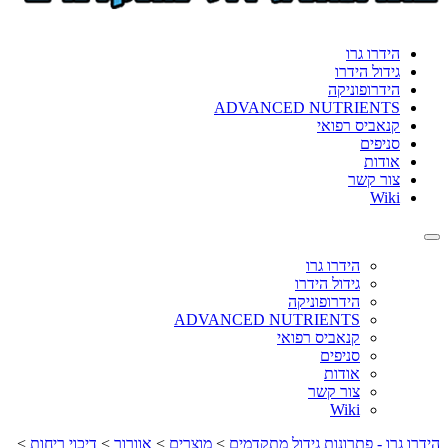
format_underlined
הוסף קו תחתון לקישורים
font_download
סמן קישורים
הידרו גרו
גידול הידרו
לאפס
cached
הידרופוניקה
את
ADVANCED NUTRIENTS
כל
קנאביס רפואי
האפשרויות
סניפים
אודות
צור קשר
Wiki
Toggle
navigation
הידרו גרו
גידול הידרו
הידרופוניקה
ADVANCED NUTRIENTS
קנאביס רפואי
סניפים
אודות
צור קשר
Wiki
הידרו גרו - פתרונות גידול מתקדמים
>
מוצרים
>
אוורור
>
דיכוי ריחות
>