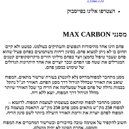
הצטרפו אלינו בפייסבוק
מסנני MAX CARBON
פחם הינו אחד מהיסודות הנפוצים והעתיקים בעולמנו. כמעט ולא קיים
תחום בו לא ניתן למצוא פחם. בסינון ריחות משתמשים בפחם פעיל שהוא
פחם שעבר טיפול בחמצן ויצר בפחם מיליוני חורים מיקרוסקופיים קטנים
המגדילים את שטח פני הפחם ובכך יוצרים את אחד היתרונות הגדולים
של שימוש במסנן פחם.
מסנן מתחבר למפוח/מדחס (לא לוונטה) בעזרת שרשור מתאים. המפוח
שואב את האוויר שבחלל הגידול דרך מסנן הפחם. האוויר הנ"ל נתקל
בכמות גדולה של פחם פעיל שמעלימה את הריח כך שכל האוויר שיותר
מחלל הגידול דרך המפוח, יוצא ללא ריח.
המסנן מתחבר למפוח ומותאם בעוצמתו לעוצמת המפוח. לדוגמא –
למפוח 250 מק"ש מתאים מסנן פחם 250 מק"ש. התאמה בעוצמה בין
המפוח לפחם יוצרת את זרימת האוויר היעילה ביותר לשם סינון הריח.
חשוב להקפיד על אטימה טובה בחיבורים ובשרשור המחברים את המפוח
והמסנן, אחרת הסינון לא יהיה מושלם.