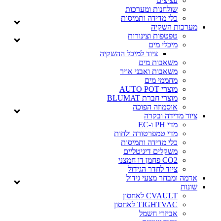
עציצים
שולחנות ומערכות
כלי מדידה ותמיסות
מערכות השקיה
טפטפות וצינורות
מיכלי מים
ציוד למיכל ההשקיה
משאבות מים
משאבות ואבני אויר
מחממי מים
מוצרי AUTO POT
מוצרי חברת BLUMAT
אוסמוזה הפוכה
ציוד מדידה ובקרה
מדי PH ו-EC
מדי טמפרטורה ולחות
כלי מדידה ותמיסות
משקלים דיגיטליים
CO2 פחמן דו חמצני
ציוד לחדר הגידול
אדמה ומבחר מצעי גידול
שונות
CVAULT לאחסון
TIGHTVAC לאחסון
אביזרי חשמל