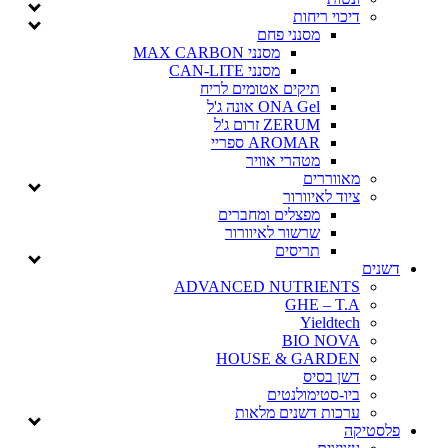
דיכוי ריחות
מסנני פחם
מסנני MAX CARBON
מסנני CAN-LITE
תיקים אטומים לריח
ONA Gel אונה ג'ל
ZERUM זרום ג'ל
AROMAR ספריי
מטהרי אוויר
מאווררים
ציוד לאיוורור
מפצלים ומחברים
שרשור לאיוורור
תריסים
דשנים
ADVANCED NUTRIENTS
GHE – T.A
Yieldtech
BIO NOVA
HOUSE & GARDEN
דשן בסיס
ביו-סטימולנטים
ערכות דשנים מלאות
פלסטיקה