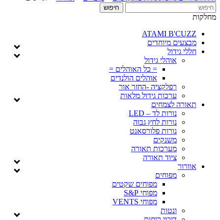
מחלקות
ATAMI B'CUZZ
מבצעים מיוחדים
חללי גידול
אוהלי גידול
= כל האוהלים =
אוהלים הולנדים
רפלקציה -החזר אור
ערכות גידול מלאות
תאורה לצמחים
נורות לד – LED
נורות לחץ גבוה
נורות פלורסאנט
משנקים
מערכות תאורה
ציוד תאורה
אוורור
מפוחים
מפוחים שקטים
מפוחי S&P
מפוחי VENTS
ונטות
דיכוי ריחות