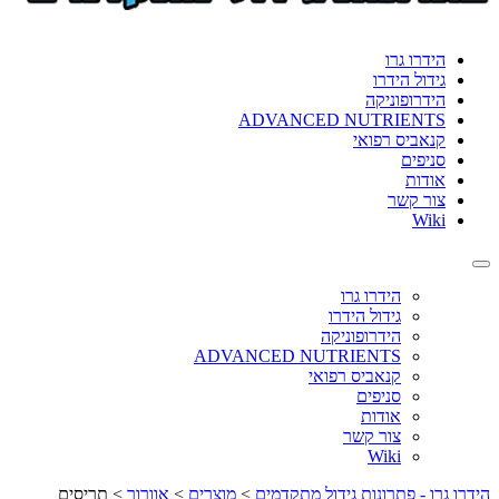
format_underlined
הוסף קו תחתון לקישורים
font_download
סמן קישורים
הידרו גרו
גידול הידרו
לאפס
cached
הידרופוניקה
את
ADVANCED NUTRIENTS
כל
קנאביס רפואי
האפשרויות
סניפים
אודות
צור קשר
Wiki
Toggle
navigation
הידרו גרו
גידול הידרו
הידרופוניקה
ADVANCED NUTRIENTS
קנאביס רפואי
סניפים
אודות
צור קשר
Wiki
הידרו גרו - פתרונות גידול מתקדמים
>
מוצרים
>
אוורור
>
תריסים