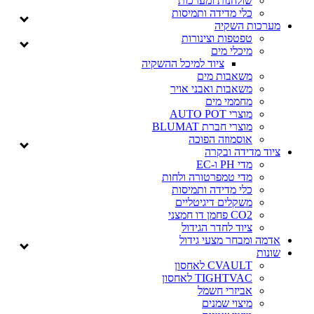
שולחנות ומערכות
כלי מדידה ותמיסות
מערכות השקיה
טפטפות וצינורות
מיכלי מים
ציוד למיכל ההשקיה
משאבות מים
משאבות ואבני אויר
מחממי מים
מוצרי AUTO POT
מוצרי חברת BLUMAT
אוסמוזה הפוכה
ציוד מדידה ובקרה
מדי PH ו-EC
מדי טמפרטורה ולחות
כלי מדידה ותמיסות
משקלים דיגיטליים
CO2 פחמן דו חמצני
ציוד לחדר הגידול
אדמה ומבחר מצעי גידול
שונות
CVAULT לאחסון
TIGHTVAC לאחסון
אביזרי חשמל
מיצוי שמנים