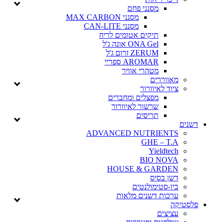
מסנני פחם
מסנני MAX CARBON
מסנני CAN-LITE
תיקים אטומים לריח
ONA Gel אונה ג'ל
ZERUM זרום ג'ל
AROMAR ספריי
מטהרי אוויר
מאווררים
ציוד לאיוורור
מפצלים ומחברים
שרשור לאיוורור
תריסים
דשנים
ADVANCED NUTRIENTS
GHE – T.A
Yieldtech
BIO NOVA
HOUSE & GARDEN
דשן בסיס
ביו-סטימולנטים
ערכות דשנים מלאות
פלסטיקה
עציצים