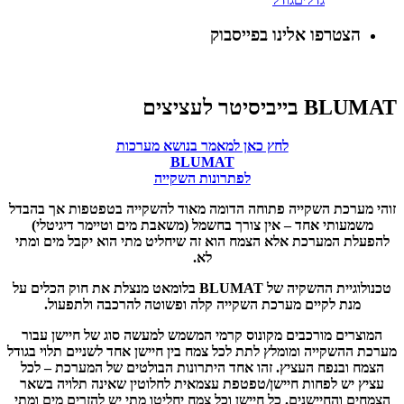
הצטרפו אלינו בפייסבוק
BLUMAT בייביסיטר לעציצים
לחץ כאן למאמר בנושא מערכות
BLUMAT
לפתרונות השקייה
זוהי מערכת השקייה פתוחה הדומה מאוד להשקייה בטפטפות אך בהבדל
משמעותי אחד – אין צורך בחשמל (משאבת מים וטיימר דיגיטלי)
להפעלת המערכת אלא הצמח הוא זה שיחליט מתי הוא יקבל מים ומתי
לא.
טכנולוגיית ההשקיה של BLUMAT בלומאט מנצלת את חוק הכלים על
מנת לקיים מערכת השקייה קלה ופשוטה להרכבה ולתפעול.
המוצרים מורכבים מקונוס קרמי המשמש למעשה סוג של חיישן עבור
מערכת ההשקייה ומומלץ לתת לכל צמח בין חיישן אחד לשניים תלוי בגודל
הצמח ובנפח העציץ. זהו אחד היתרונות הבולטים של המערכת – לכל
עציץ יש לפחות חיישן/טפטפת עצמאית לחלוטין שאינה תלויה בשאר
הצמחים והחיישנים. כל חיישן וכל צמח יחליטו מתי יש להזרים מים ומתי