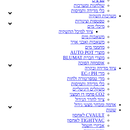
עציצים
שולחנות ומערכות
כלי מדידה ותמיסות
מערכות השקיה
טפטפות וצינורות
מיכלי מים
ציוד למיכל ההשקיה
משאבות מים
משאבות ואבני אויר
מחממי מים
מוצרי AUTO POT
מוצרי חברת BLUMAT
אוסמוזה הפוכה
ציוד מדידה ובקרה
מדי PH ו-EC
מדי טמפרטורה ולחות
כלי מדידה ותמיסות
משקלים דיגיטליים
CO2 פחמן דו חמצני
ציוד לחדר הגידול
אדמה ומבחר מצעי גידול
שונות
CVAULT לאחסון
TIGHTVAC לאחסון
אביזרי חשמל