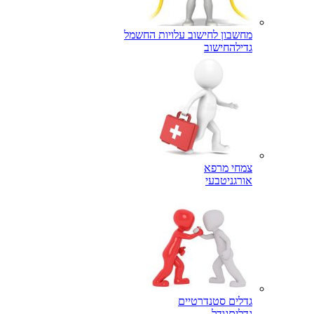
מחשבון לחישוב עלויות החשמל
גדילה
חישוב
צמחי מרפא
אורגני
טבעי
גדלים סטנדרטיים
גדלים
גודל