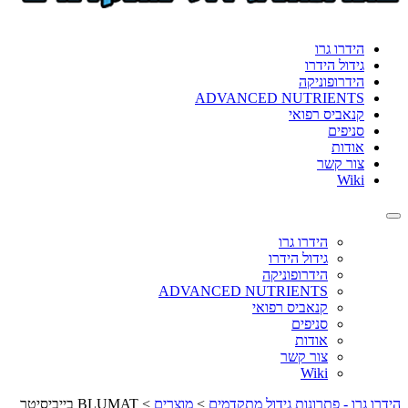
format_underlined
הוסף קו תחתון לקישורים
font_download
סמן קישורים
הידרו גרו
גידול הידרו
לאפס
cached
הידרופוניקה
את
ADVANCED NUTRIENTS
כל
קנאביס רפואי
האפשרויות
סניפים
אודות
צור קשר
Wiki
Toggle
navigation
הידרו גרו
גידול הידרו
הידרופוניקה
ADVANCED NUTRIENTS
קנאביס רפואי
סניפים
אודות
צור קשר
Wiki
הידרו גרו - פתרונות גידול מתקדמים
>
מוצרים
>
BLUMAT בייביסיטר