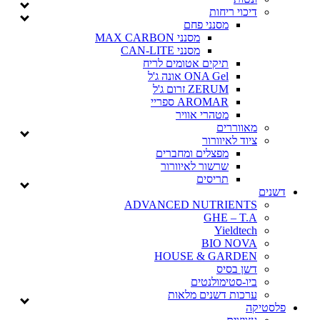
דיכוי ריחות
מסנני פחם
מסנני MAX CARBON
מסנני CAN-LITE
תיקים אטומים לריח
ONA Gel אונה ג'ל
ZERUM זרום ג'ל
AROMAR ספריי
מטהרי אוויר
מאווררים
ציוד לאיוורור
מפצלים ומחברים
שרשור לאיוורור
תריסים
דשנים
ADVANCED NUTRIENTS
GHE – T.A
Yieldtech
BIO NOVA
HOUSE & GARDEN
דשן בסיס
ביו-סטימולנטים
ערכות דשנים מלאות
פלסטיקה