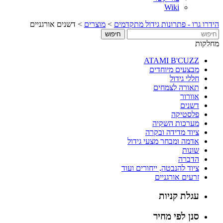
Wiki
הידרו גרו - פתרונות גידול מתקדמים
>
מוצרים
>
דשנים אורגניים
מחלקות
ATAMI B'CUZZ
מבצעים מיוחדים
חללי גידול
תאורה לצמחים
אוורור
דשנים
פלסטיקה
מערכות השקיה
ציוד מדידה ובקרה
אדמה ומבחר מצעי גידול
שונות
הדברה
ציוד להנבטה, ייחורים ועוד
זרעים אורגניים
עגלת קניות
סנן לפי מחיר