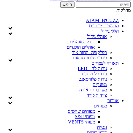
מחלקות
ATAMI B'CUZZ
מבצעים מיוחדים
חללי גידול
אוהלי גידול
= כל האוהלים =
אוהלים הולנדים
רפלקציה -החזר אור
ערכות גידול מלאות
תאורה לצמחים
נורות לד – LED
נורות לחץ גבוה
נורות פלורסאנט
משנקים
מערכות תאורה
ציוד תאורה
אוורור
מפוחים
מפוחים שקטים
מפוחי S&P
מפוחי VENTS
ונטות
דיכוי ריחות