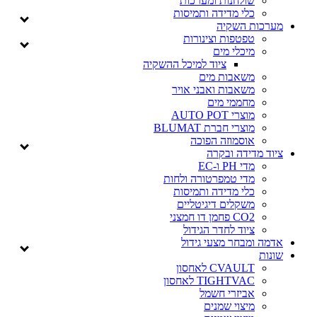
שולחנות ומערכות
כלי מדידה ותמיסות
מערכות השקיה
טפטפות וצינורות
מיכלי מים
ציוד למיכל ההשקיה
משאבות מים
משאבות ואבני אויר
מחממי מים
מוצרי AUTO POT
מוצרי חברת BLUMAT
אוסמוזה הפוכה
ציוד מדידה ובקרה
מדי PH ו-EC
מדי טמפרטורה ולחות
כלי מדידה ותמיסות
משקלים דיגיטליים
CO2 פחמן דו חמצני
ציוד לחדר הגידול
אדמה ומבחר מצעי גידול
שונות
CVAULT לאחסון
TIGHTVAC לאחסון
אביזרי חשמל
מיצוי שמנים