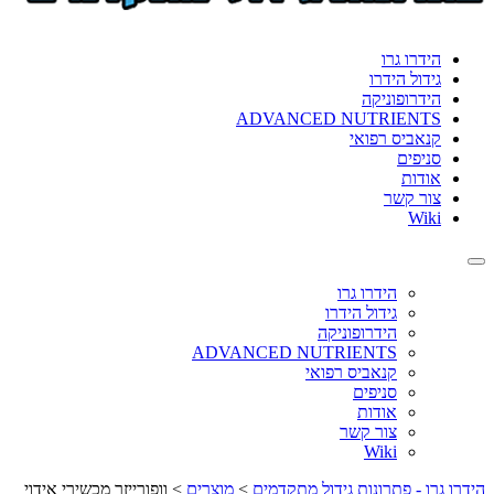
format_underlined
הוסף קו תחתון לקישורים
font_download
סמן קישורים
הידרו גרו
גידול הידרו
לאפס
cached
הידרופוניקה
את
ADVANCED NUTRIENTS
כל
קנאביס רפואי
האפשרויות
סניפים
אודות
צור קשר
Wiki
Toggle
navigation
הידרו גרו
גידול הידרו
הידרופוניקה
ADVANCED NUTRIENTS
קנאביס רפואי
סניפים
אודות
צור קשר
Wiki
הידרו גרו - פתרונות גידול מתקדמים
>
מוצרים
>
וופורייזר מכשירי אידוי