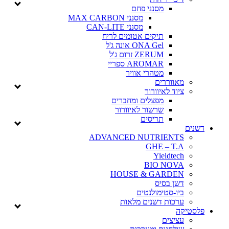
מסנני פחם
מסנני MAX CARBON
מסנני CAN-LITE
תיקים אטומים לריח
ONA Gel אונה ג'ל
ZERUM זרום ג'ל
AROMAR ספריי
מטהרי אוויר
מאווררים
ציוד לאיוורור
מפצלים ומחברים
שרשור לאיוורור
תריסים
דשנים
ADVANCED NUTRIENTS
GHE – T.A
Yieldtech
BIO NOVA
HOUSE & GARDEN
דשן בסיס
ביו-סטימולנטים
ערכות דשנים מלאות
פלסטיקה
עציצים