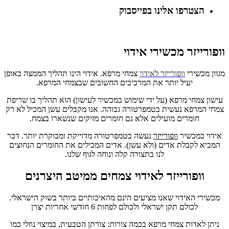
הצטרפו אלינו בפייסבוק
וופורייזר מכשירי אידוי
מגוון מכשירי
וופורייזר
לאידוי
צמחי מרפא. אידוי הינו תהליך הממצה באופן
יעיל יותר את המרכיבים החשובים שבצמחי המרפא.
עישון צמחי מרפא (על ידי שימוש במכשיר לעישון) הוא תהליך בו שריפת
צמחי המרפא נעשית בטמפרטורה גבוהה. אנו מקבלים עשן המכיל לא רק
חומרים מועילים אלא גם חומרים מזיקים שנשארו בצמח.
אידוי במכשיר
וופורייזר
נעשה בטמפרטורה מדוייקת ומבוקרת יותר. דבר
המביא לקבלת אדים (ולא עשן). אדים המכילים את החומרים הנחוצים
לנו בתצורה קלה ונוחה לגוף שלנו.
וופורייזר לאידוי צמחים ממיטב היצרנים
מכשירי האידוי שאנו מציעים הינם מהאיכותיים ביותר בשוק הישראלי.
לכולם תקן ישראלי ולכולם לפחות 6 חודשי אחריות יצרן
ניתן לאדות צמחי מרפא בכמה צורות: צורתן הטבעית, במיצוי נוזלי כמו