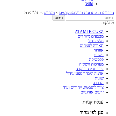
Wiki
הידרו גרו - פתרונות גידול מתקדמים
>
מוצרים
>
חללי גידול
מחלקות
ATAMI B'CUZZ
מבצעים מיוחדים
חללי גידול
תאורה לצמחים
אוורור
דשנים
פלסטיקה
מערכות השקיה
ציוד מדידה ובקרה
אדמה ומבחר מצעי גידול
שונות
הדברה
ציוד להנבטה, ייחורים ועוד
זרעים אורגניים
עגלת קניות
סנן לפי מחיר