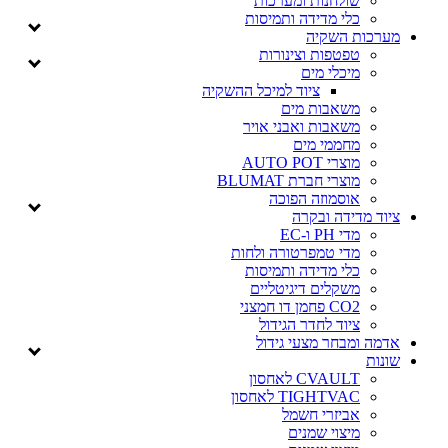
שולחנות ומערכות
כלי מדידה ותמיסות
מערכות השקיה
טפטפות וצינורות
מיכלי מים
ציוד למיכל ההשקיה
משאבות מים
משאבות ואבני אויר
מחממי מים
מוצרי AUTO POT
מוצרי חברת BLUMAT
אוסמוזה הפוכה
ציוד מדידה ובקרה
מדי PH ו-EC
מדי טמפרטורה ולחות
כלי מדידה ותמיסות
משקלים דיגיטליים
CO2 פחמן דו חמצני
ציוד לחדר הגידול
אדמה ומבחר מצעי גידול
שונות
CVAULT לאחסון
TIGHTVAC לאחסון
אביזרי חשמל
מיצוי שמנים