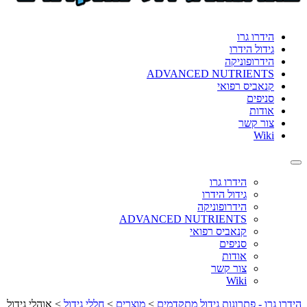
format_underlined
הוסף קו תחתון לקישורים
font_download
סמן קישורים
הידרו גרו
גידול הידרו
לאפס
cached
הידרופוניקה
את
ADVANCED NUTRIENTS
כל
קנאביס רפואי
האפשרויות
סניפים
אודות
צור קשר
Wiki
Toggle
navigation
הידרו גרו
גידול הידרו
הידרופוניקה
ADVANCED NUTRIENTS
קנאביס רפואי
סניפים
אודות
צור קשר
Wiki
הידרו גרו - פתרונות גידול מתקדמים
>
מוצרים
>
חללי גידול
>
אוהלי גידול