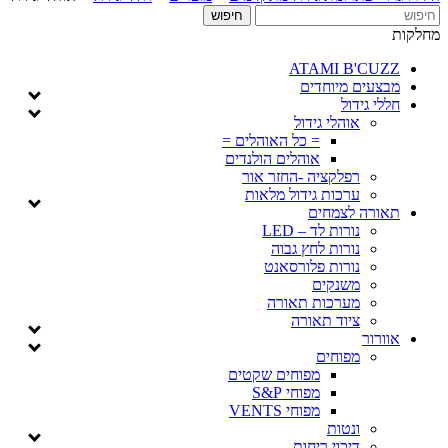
מחלקות
ATAMI B'CUZZ
מבצעים מיוחדים
חללי גידול
אוהלי גידול
= כל האוהלים =
אוהלים הולנדים
רפלקציה -החזר אור
ערכות גידול מלאות
תאורה לצמחים
נורות לד – LED
נורות לחץ גבוה
נורות פלורסאנט
משנקים
מערכות תאורה
ציוד תאורה
אוורור
מפוחים
מפוחים שקטים
מפוחי S&P
מפוחי VENTS
ונטות
דיכוי ריחות