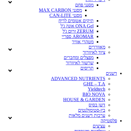
מסנני פחם
מסנני MAX CARBON
מסנני CAN-LITE
תיקים אטומים לריח
ONA Gel אונה ג'ל
ZERUM זרום ג'ל
AROMAR ספריי
מטהרי אוויר
מאווררים
ציוד לאיוורור
מפצלים ומחברים
שרשור לאיוורור
תריסים
דשנים
ADVANCED NUTRIENTS
GHE – T.A
Yieldtech
BIO NOVA
HOUSE & GARDEN
דשן בסיס
ביו-סטימולנטים
ערכות דשנים מלאות
פלסטיקה
עציצים