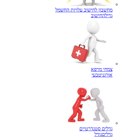
מחשבון לחישוב עלויות החשמל
גדילה
חישוב
צמחי מרפא
אורגני
טבעי
גדלים סטנדרטיים
גדלים
גודל