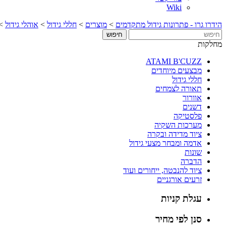
Wiki
הידרו גרו - פתרונות גידול מתקדמים
>
מוצרים
>
חללי גידול
>
אוהלי גידול
>
מחלקות
ATAMI B'CUZZ
מבצעים מיוחדים
חללי גידול
תאורה לצמחים
אוורור
דשנים
פלסטיקה
מערכות השקיה
ציוד מדידה ובקרה
אדמה ומבחר מצעי גידול
שונות
הדברה
ציוד להנבטה, ייחורים ועוד
זרעים אורגניים
עגלת קניות
סנן לפי מחיר