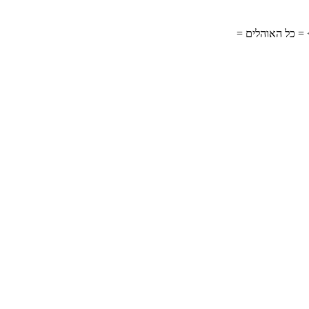
= כל האוהלים =