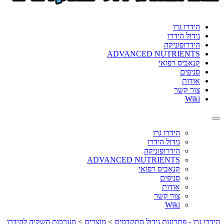
format_underlined
הוסף קו תחתון לקישורים
font_download
סמן קישורים
הידרו גרו
גידול הידרו
לאפס
cached
הידרופוניקה
את
ADVANCED NUTRIENTS
כל
קנאביס רפואי
האפשרויות
סניפים
אודות
צור קשר
Wiki
Toggle
navigation
הידרו גרו
גידול הידרו
הידרופוניקה
ADVANCED NUTRIENTS
קנאביס רפואי
סניפים
אודות
צור קשר
Wiki
הידרו גרו - פתרונות גידול מתקדמים
>
מוצרים
>
מערכות השקיה להידרו