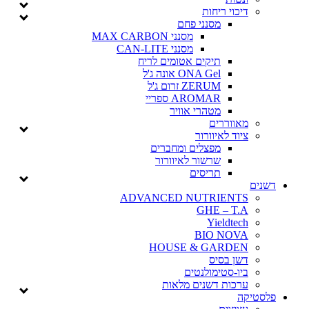
דיכוי ריחות
מסנני פחם
מסנני MAX CARBON
מסנני CAN-LITE
תיקים אטומים לריח
ONA Gel אונה ג'ל
ZERUM זרום ג'ל
AROMAR ספריי
מטהרי אוויר
מאווררים
ציוד לאיוורור
מפצלים ומחברים
שרשור לאיוורור
תריסים
דשנים
ADVANCED NUTRIENTS
GHE – T.A
Yieldtech
BIO NOVA
HOUSE & GARDEN
דשן בסיס
ביו-סטימולנטים
ערכות דשנים מלאות
פלסטיקה