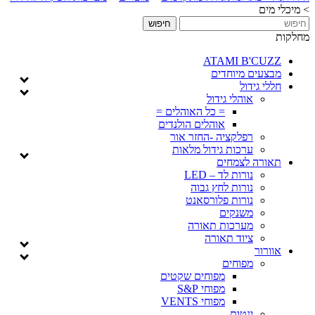
>
מיכלי מים
מחלקות
ATAMI B'CUZZ
מבצעים מיוחדים
חללי גידול
אוהלי גידול
= כל האוהלים =
אוהלים הולנדים
רפלקציה -החזר אור
ערכות גידול מלאות
תאורה לצמחים
נורות לד – LED
נורות לחץ גבוה
נורות פלורסאנט
משנקים
מערכות תאורה
ציוד תאורה
אוורור
מפוחים
מפוחים שקטים
מפוחי S&P
מפוחי VENTS
ונטות