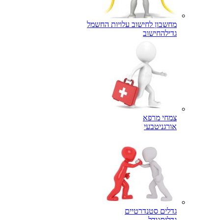
מחשבון לחישוב עלויות החשמל
גדילה
חישוב
צמחי מרפא
אורגני
טבעי
גדלים סטנדרטיים
גדלים
גודל