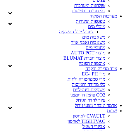
עציצים
שולחנות ומערכות
כלי מדידה ותמיסות
מערכות השקיה
טפטפות וצינורות
מיכלי מים
ציוד למיכל ההשקיה
משאבות מים
משאבות ואבני אויר
מחממי מים
מוצרי AUTO POT
מוצרי חברת BLUMAT
אוסמוזה הפוכה
ציוד מדידה ובקרה
מדי PH ו-EC
מדי טמפרטורה ולחות
כלי מדידה ותמיסות
משקלים דיגיטליים
CO2 פחמן דו חמצני
ציוד לחדר הגידול
אדמה ומבחר מצעי גידול
שונות
CVAULT לאחסון
TIGHTVAC לאחסון
אביזרי חשמל