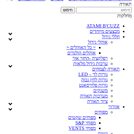
תאורה
מחלקות
ATAMI B'CUZZ
מבצעים מיוחדים
חללי גידול
אוהלי גידול
= כל האוהלים =
אוהלים הולנדים
רפלקציה -החזר אור
ערכות גידול מלאות
תאורה לצמחים
נורות לד – LED
נורות לחץ גבוה
נורות פלורסאנט
משנקים
מערכות תאורה
ציוד תאורה
אוורור
מפוחים
מפוחים שקטים
מפוחי S&P
מפוחי VENTS
ונטות