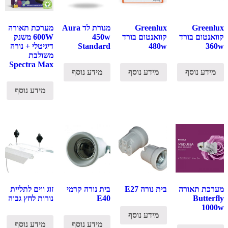
Greenlux
Greenlux
מנורת לד Aura
מערכת תאורה
קוואנטום בורד
קוואנטום בורד
450w
600W משנק
360w
480w
Standard
דיגיטלי + נורה
משולבת
Spectra Max
מידע נוסף
מידע נוסף
מידע נוסף
מידע נוסף
מערכת תאורה
בית נורה E27
בית נורה קרמי
זוג ווים לתליית
Butterfly
E40
נורות לחץ גבוה
1000w
מידע נוסף
מידע נוסף
מידע נוסף