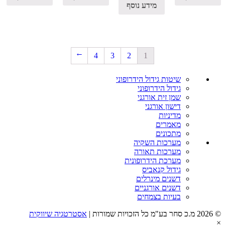
מידע נוסף
4
3
2
1
→
שיטות גידול הידרופוני
גידול הידרופוני
שמן זית אורגני
דישון אורגני
מדיניות
מאמרים
מתכונים
מערכות השקיה
מערכות תאורה
מערכת הידרופונית
גידול קנאביס
דשנים מינרלים
דשנים אורגניים
בעיות בצמחים
© 2026 מ.כ סחר בע"מ כל הזכויות שמורות |
אסטרטגיה שיווקית
×