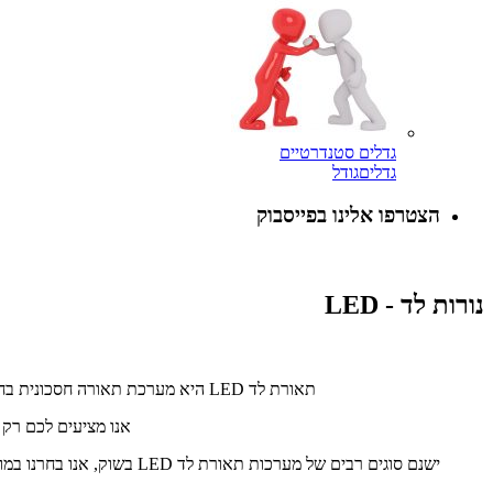
גדלים סטנדרטיים
גדלים
גודל
הצטרפו אלינו בפייסבוק
נורות לד - LED
תאורת לד LED היא מערכת תאורה חסכונית בחשמל (לעומת מערכות תאורה נל"ג, מטאל-האליד או משולבת) ובעלת השפעה איכותית יותר על צמחים (בדגמים המקצועיים)
אנו מציעים לכם רק
ישנם סוגים רבים של מערכו