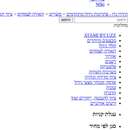
Wiki
הידרו גרו - פתרונות גידול מתקדמים
>
מוצרים
>
תאורה לצמחים
>
ציוד תא
מחלקות
ATAMI B'CUZZ
מבצעים מיוחדים
חללי גידול
תאורה לצמחים
אוורור
דשנים
פלסטיקה
מערכות השקיה
ציוד מדידה ובקרה
אדמה ומבחר מצעי גידול
שונות
הדברה
ציוד להנבטה, ייחורים ועוד
זרעים אורגניים
עגלת קניות
סנן לפי מחיר