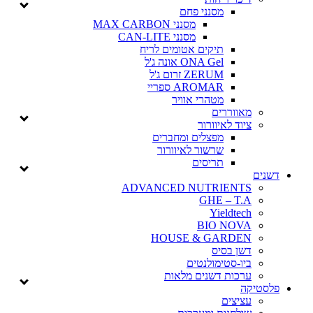
מסנני פחם
מסנני MAX CARBON
מסנני CAN-LITE
תיקים אטומים לריח
ONA Gel אונה ג'ל
ZERUM זרום ג'ל
AROMAR ספריי
מטהרי אוויר
מאווררים
ציוד לאיוורור
מפצלים ומחברים
שרשור לאיוורור
תריסים
דשנים
ADVANCED NUTRIENTS
GHE – T.A
Yieldtech
BIO NOVA
HOUSE & GARDEN
דשן בסיס
ביו-סטימולנטים
ערכות דשנים מלאות
פלסטיקה
עציצים