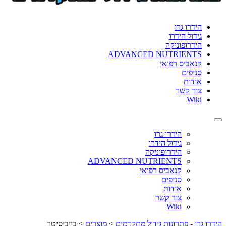
format_underlined
הוסף קו תחתון לקישורים
font_download
סמן קישורים
הידרו גרו
גידול הידרו
לאפס
cached
הידרופוניקה
את
ADVANCED NUTRIENTS
כל
קנאביס רפואי
האפשרויות
סניפים
אודות
צור קשר
Wiki
Toggle
navigation
הידרו גרו
גידול הידרו
הידרופוניקה
ADVANCED NUTRIENTS
קנאביס רפואי
סניפים
אודות
צור קשר
Wiki
הידרו גרו - פתרונות גידול מתקדמים
>
מוצרים
>
בייביסיטר