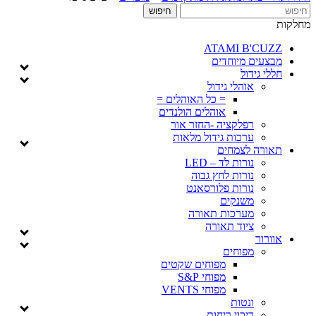
מחלקות
ATAMI B'CUZZ
מבצעים מיוחדים
חללי גידול
אוהלי גידול
= כל האוהלים =
אוהלים הולנדים
רפלקציה -החזר אור
ערכות גידול מלאות
תאורה לצמחים
נורות לד – LED
נורות לחץ גבוה
נורות פלורסאנט
משנקים
מערכות תאורה
ציוד תאורה
אוורור
מפוחים
מפוחים שקטים
מפוחי S&P
מפוחי VENTS
ונטות
דיכוי ריחות