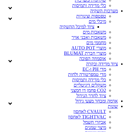
שולחנות ומערכות
כלי מדידה ותמיסות
מערכות השקיה
טפטפות וצינורות
מיכלי מים
ציוד למיכל ההשקיה
משאבות מים
משאבות ואבני אויר
מחממי מים
מוצרי AUTO POT
מוצרי חברת BLUMAT
אוסמוזה הפוכה
ציוד מדידה ובקרה
מדי PH ו-EC
מדי טמפרטורה ולחות
כלי מדידה ותמיסות
משקלים דיגיטליים
CO2 פחמן דו חמצני
ציוד לחדר הגידול
אדמה ומבחר מצעי גידול
שונות
CVAULT לאחסון
TIGHTVAC לאחסון
אביזרי חשמל
מיצוי שמנים