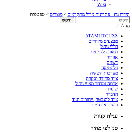
Wiki
הידרו גרו - פתרונות גידול מתקדמים
>
מוצרים
>
טפטפות
מחלקות
ATAMI B'CUZZ
מבצעים מיוחדים
חללי גידול
תאורה לצמחים
אוורור
דשנים
פלסטיקה
מערכות השקיה
ציוד מדידה ובקרה
אדמה ומבחר מצעי גידול
שונות
הדברה
ציוד להנבטה, ייחורים ועוד
זרעים אורגניים
עגלת קניות
סנן לפי מחיר