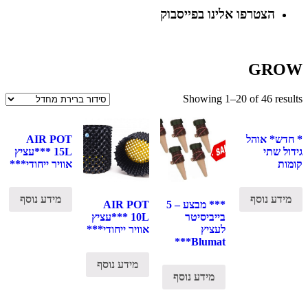
הצטרפו אלינו בפייסבוק
GROW
Showing 1–20 of 46 results
* חדש* אוהל
AIR POT
גידול שתי
15L ***עציץ
קומות
אוויר ייחודי***
מידע נוסף
מידע נוסף
*** מבצע – 5
AIR POT
בייביסיטר
10L ***עציץ
לעציץ
אוויר ייחודי***
Blumat***
מידע נוסף
מידע נוסף