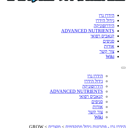
format_underlined
הוסף קו תחתון לקישורים
font_download
סמן קישורים
הידרו גרו
גידול הידרו
לאפס
cached
הידרופוניקה
את
ADVANCED NUTRIENTS
כל
קנאביס רפואי
האפשרויות
סניפים
אודות
צור קשר
Wiki
Toggle
navigation
הידרו גרו
גידול הידרו
הידרופוניקה
ADVANCED NUTRIENTS
קנאביס רפואי
סניפים
אודות
צור קשר
Wiki
הידרו גרו - פתרונות גידול מתקדמים
>
מוצרים
>
GROW