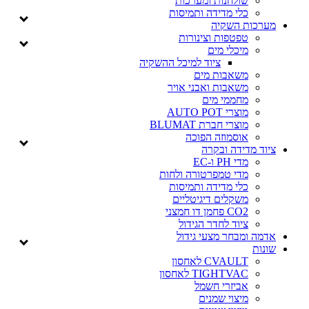
שולחנות ומערכות
כלי מדידה ותמיסות
מערכות השקיה
טפטפות וצינורות
מיכלי מים
ציוד למיכל ההשקיה
משאבות מים
משאבות ואבני אויר
מחממי מים
מוצרי AUTO POT
מוצרי חברת BLUMAT
אוסמוזה הפוכה
ציוד מדידה ובקרה
מדי PH ו-EC
מדי טמפרטורה ולחות
כלי מדידה ותמיסות
משקלים דיגיטליים
CO2 פחמן דו חמצני
ציוד לחדר הגידול
אדמה ומבחר מצעי גידול
שונות
CVAULT לאחסון
TIGHTVAC לאחסון
אביזרי חשמל
מיצוי שמנים