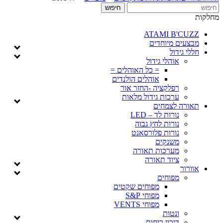
מחלקות
ATAMI B'CUZZ
מבצעים מיוחדים
חללי גידול
אוהלי גידול
= כל האוהלים =
אוהלים הולנדים
רפלקציה -החזר אור
ערכות גידול מלאות
תאורה לצמחים
נורות לד – LED
נורות לחץ גבוה
נורות פלורסאנט
משנקים
מערכות תאורה
ציוד תאורה
אוורור
מפוחים
מפוחים שקטים
מפוחי S&P
מפוחי VENTS
ונטות
דיכוי ריחות