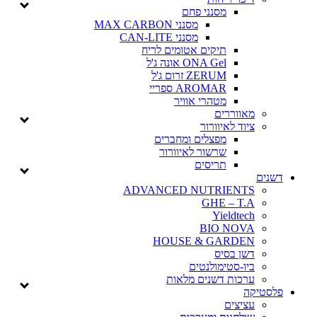
מסנני פחם
מסנני MAX CARBON
מסנני CAN-LITE
תיקים אטומים לריח
ONA Gel אונה ג'ל
ZERUM זרום ג'ל
AROMAR ספריי
מטהרי אוויר
מאווררים
ציוד לאיוורור
מפצלים ומחברים
שרשור לאיוורור
תריסים
דשנים
ADVANCED NUTRIENTS
GHE – T.A
Yieldtech
BIO NOVA
HOUSE & GARDEN
דשן בסיס
ביו-סטימולנטים
ערכות דשנים מלאות
פלסטיקה
עציצים