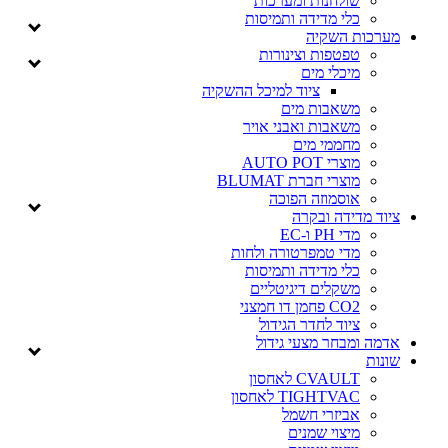
שולחנות ומערכות
כלי מדידה ותמיסות
מערכות השקיה
טפטפות וצינורות
מיכלי מים
ציוד למיכל ההשקיה
משאבות מים
משאבות ואבני אויר
מחממי מים
מוצרי AUTO POT
מוצרי חברת BLUMAT
אוסמוזה הפוכה
ציוד מדידה ובקרה
מדי PH ו-EC
מדי טמפרטורה ולחות
כלי מדידה ותמיסות
משקלים דיגיטליים
CO2 פחמן דו חמצני
ציוד לחדר הגידול
אדמה ומבחר מצעי גידול
שונות
CVAULT לאחסון
TIGHTVAC לאחסון
אביזרי חשמל
מיצוי שמנים