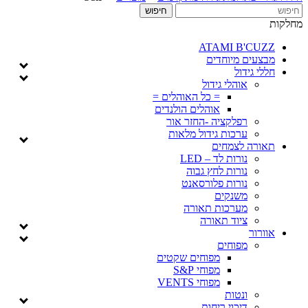
מחלקות
ATAMI B'CUZZ
מבצעים מיוחדים
חללי גידול
אוהלי גידול
= כל האוהלים =
אוהלים הולנדים
רפלקציה -החזר אור
ערכות גידול מלאות
תאורה לצמחים
נורות לד – LED
נורות לחץ גבוה
נורות פלורסאנט
משנקים
מערכות תאורה
ציוד תאורה
אוורור
מפוחים
מפוחים שקטים
מפוחי S&P
מפוחי VENTS
ונטות
דיכוי ריחות