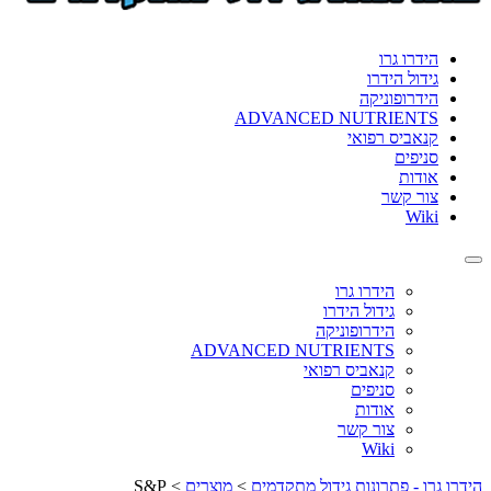
format_underlined
הוסף קו תחתון לקישורים
font_download
סמן קישורים
הידרו גרו
גידול הידרו
לאפס
cached
הידרופוניקה
את
ADVANCED NUTRIENTS
כל
קנאביס רפואי
האפשרויות
סניפים
אודות
צור קשר
Wiki
Toggle
navigation
הידרו גרו
גידול הידרו
הידרופוניקה
ADVANCED NUTRIENTS
קנאביס רפואי
סניפים
אודות
צור קשר
Wiki
הידרו גרו - פתרונות גידול מתקדמים
>
מוצרים
>
S&P