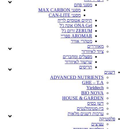
מסנני פחם
מסנני MAX CARBON
מסנני CAN-LITE
תיקים אטומים לריח
ONA Gel אונה ג'ל
ZERUM זרום ג'ל
AROMAR ספריי
מטהרי אוויר
מאווררים
ציוד לאיוורור
מפצלים ומחברים
שרשור לאיוורור
תריסים
דשנים
ADVANCED NUTRIENTS
GHE – T.A
Yieldtech
BIO NOVA
HOUSE & GARDEN
דשן בסיס
ביו-סטימולנטים
ערכות דשנים מלאות
פלסטיקה
עציצים