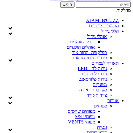
מחלקות
ATAMI B'CUZZ
מבצעים מיוחדים
חללי גידול
אוהלי גידול
= כל האוהלים =
אוהלים הולנדים
רפלקציה -החזר אור
ערכות גידול מלאות
תאורה לצמחים
נורות לד – LED
נורות לחץ גבוה
נורות פלורסאנט
משנקים
מערכות תאורה
ציוד תאורה
אוורור
מפוחים
מפוחים שקטים
מפוחי S&P
מפוחי VENTS
ונטות
דיכוי ריחות