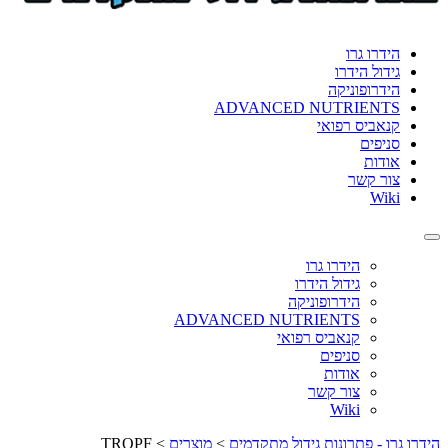
format_underlined
הוסף קו תחתון לקישורים
font_download
סמן קישורים
הידרו גרו
גידול הידרו
לאפס
cached
הידרופוניקה
את
ADVANCED NUTRIENTS
כל
קנאביס רפואי
האפשרויות
סניפים
אודות
צור קשר
Wiki
Toggle
navigation
הידרו גרו
גידול הידרו
הידרופוניקה
ADVANCED NUTRIENTS
קנאביס רפואי
סניפים
אודות
צור קשר
Wiki
הידרו גרו - פתרונות גידול מתקדמים
>
מוצרים
>
TROPF