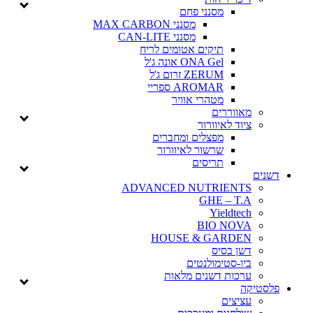
מסנני פחם
מסנני MAX CARBON
מסנני CAN-LITE
תיקים אטומים לריח
ONA Gel אונה ג'ל
ZERUM זרום ג'ל
AROMAR ספריי
מטהרי אוויר
מאווררים
ציוד לאיוורור
מפצלים ומחברים
שרשור לאיוורור
תריסים
דשנים
ADVANCED NUTRIENTS
GHE – T.A
Yieldtech
BIO NOVA
HOUSE & GARDEN
דשן בסיס
ביו-סטימולנטים
ערכות דשנים מלאות
פלסטיקה
עציצים