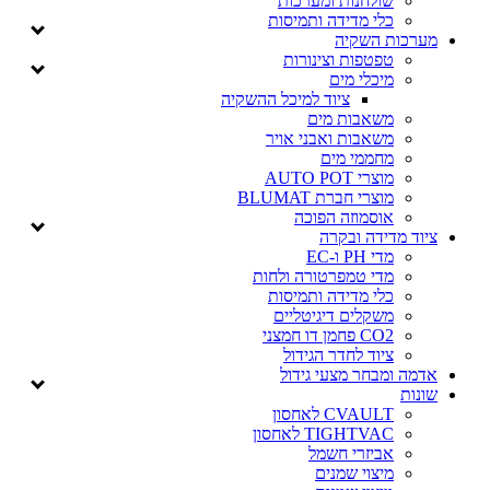
שולחנות ומערכות
כלי מדידה ותמיסות
מערכות השקיה
טפטפות וצינורות
מיכלי מים
ציוד למיכל ההשקיה
משאבות מים
משאבות ואבני אויר
מחממי מים
מוצרי AUTO POT
מוצרי חברת BLUMAT
אוסמוזה הפוכה
ציוד מדידה ובקרה
מדי PH ו-EC
מדי טמפרטורה ולחות
כלי מדידה ותמיסות
משקלים דיגיטליים
CO2 פחמן דו חמצני
ציוד לחדר הגידול
אדמה ומבחר מצעי גידול
שונות
CVAULT לאחסון
TIGHTVAC לאחסון
אביזרי חשמל
מיצוי שמנים