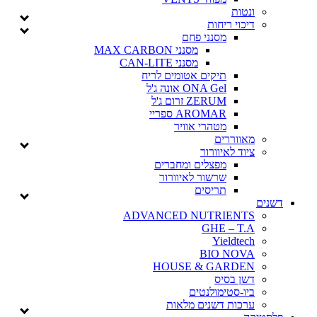
ונטות
דיכוי ריחות
מסנני פחם
מסנני MAX CARBON
מסנני CAN-LITE
תיקים אטומים לריח
ONA Gel אונה ג'ל
ZERUM זרום ג'ל
AROMAR ספריי
מטהרי אוויר
מאווררים
ציוד לאיוורור
מפצלים ומחברים
שרשור לאיוורור
תריסים
דשנים
ADVANCED NUTRIENTS
GHE – T.A
Yieldtech
BIO NOVA
HOUSE & GARDEN
דשן בסיס
ביו-סטימולנטים
ערכות דשנים מלאות