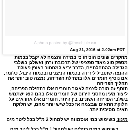
A photo posted by @froschjule
on
Aug 21, 2016 at 2:02am PDT
מחקרים שונים הוכיחו כי במידה והצמח לא יקבל בכמות
מספק סוג מאוד ספציפי של תרכובת זרחן ואשלגן בשלבי
הגדילה ההתחלתיים, הדבר יביא למחסור באופן פעולת
ההנצה שתוביל לירידה בכמות הניצנים ובכמות היבול. כלומר,
אם נוסיף חומרים אלו בתחילת הפריחה, נמצה טוב יותר את
תהליך הפריחה
תוסף זה מורה לצמח לאגור חומרים אלו בתחילת הפריחה,
ליצור מעין מחסני חירום של חומרים אלו בהם הוא ישתמש
בשלבי הפריחה השונים. בין היתר, חומרים אלו אחראים על
חלוקת התאים שבצמח אז ככל שיש יותר מהם, יש חלוקת
תאים מסיבית יותר.
מינון:
בשימוש במי אוסמוזה יש למהול 2 מ"ל בכל ליטר מים
בשימוש במים רגילים יש למהול 1 מ"ל בכל ליטר מים