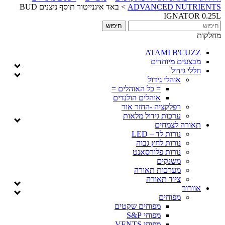
ADVANCED NUTRIENTS
>
באד איגנייטור תוסף ניצנים BUD
IGNATOR 0.25L
מחלקות
ATAMI B'CUZZ
מבצעים מיוחדים
חללי גידול
אוהלי גידול
= כל האוהלים =
אוהלים הולנדים
רפלקציה -החזר אור
ערכות גידול מלאות
תאורה לצמחים
נורות לד – LED
נורות לחץ גבוה
נורות פלורסאנט
משנקים
מערכות תאורה
ציוד תאורה
אוורור
מפוחים
מפוחים שקטים
מפוחי S&P
מפוחי VENTS