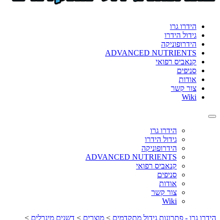
format_underlined
הוסף קו תחתון לקישורים
font_download
סמן קישורים
הידרו גרו
גידול הידרו
לאפס
cached
הידרופוניקה
את
ADVANCED NUTRIENTS
כל
קנאביס רפואי
האפשרויות
סניפים
אודות
צור קשר
Wiki
Toggle
navigation
הידרו גרו
גידול הידרו
הידרופוניקה
ADVANCED NUTRIENTS
קנאביס רפואי
סניפים
אודות
צור קשר
Wiki
הידרו גרו - פתרונות גידול מתקדמים
>
מוצרים
>
דשנים מינרלים
>