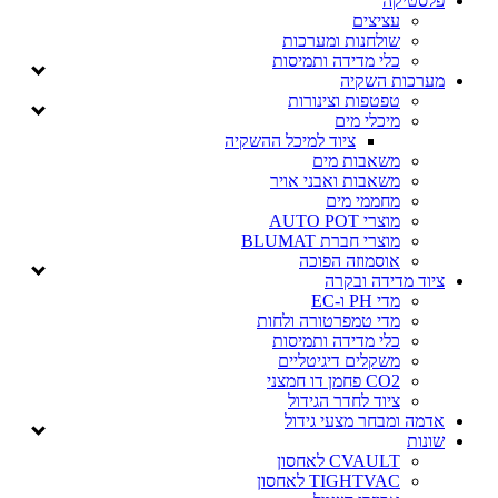
פלסטיקה
עציצים
שולחנות ומערכות
כלי מדידה ותמיסות
מערכות השקיה
טפטפות וצינורות
מיכלי מים
ציוד למיכל ההשקיה
משאבות מים
משאבות ואבני אויר
מחממי מים
מוצרי AUTO POT
מוצרי חברת BLUMAT
אוסמוזה הפוכה
ציוד מדידה ובקרה
מדי PH ו-EC
מדי טמפרטורה ולחות
כלי מדידה ותמיסות
משקלים דיגיטליים
CO2 פחמן דו חמצני
ציוד לחדר הגידול
אדמה ומבחר מצעי גידול
שונות
CVAULT לאחסון
TIGHTVAC לאחסון