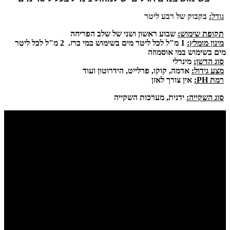
גודל:
בקבוק של רבע ליטר
תקופת שימוש:
שבוע ראשון ושני של שלב הפריחה
מינון מומלץ:
1 מ"ל לכל ליטר מים בשימוש במי ברז. 2 מ"ל לכל ליטר
מים בשימוש במי אוסמוזה
סוג הדשן:
מינרלי
מצע גידול:
אדמה, קוקו, פרלייט, הידרוטון ועוד
רמת PH:
אין צורך לאזן
סוג השקייה:
ידנית, מערכות השקייה