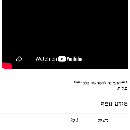
***התמונה להמחשה בלבד***
ט.ל.ח.
מידע נוסף
משקל
1 kg