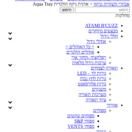
אביזרי השקייה וניקוז
>
אדנית ניקוז הולנדית Aqua Tray
מחלקות
ATAMI B'CUZZ
מבצעים מיוחדים
חללי גידול
אוהלי גידול
= כל האוהלים =
אוהלים הולנדים
רפלקציה -החזר אור
ערכות גידול מלאות
תאורה לצמחים
נורות לד – LED
נורות לחץ גבוה
נורות פלורסאנט
משנקים
מערכות תאורה
ציוד תאורה
אוורור
מפוחים
מפוחים שקטים
מפוחי S&P
מפוחי VENTS
ונטות