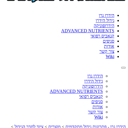
format_underlined
הוסף קו תחתון לקישורים
font_download
סמן קישורים
הידרו גרו
גידול הידרו
לאפס
cached
הידרופוניקה
את
ADVANCED NUTRIENTS
כל
קנאביס רפואי
האפשרויות
סניפים
אודות
צור קשר
Wiki
Toggle
navigation
הידרו גרו
גידול הידרו
הידרופוניקה
ADVANCED NUTRIENTS
קנאביס רפואי
סניפים
אודות
צור קשר
Wiki
הידרו גרו - פתרונות גידול מתקדמים
>
מוצרים
>
ציוד לחדר הגידול
>