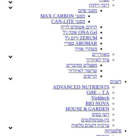
דיכוי ריחות
מסנני פחם
מסנני MAX CARBON
מסנני CAN-LITE
תיקים אטומים לריח
ONA Gel אונה ג'ל
ZERUM זרום ג'ל
AROMAR ספריי
מטהרי אוויר
מאווררים
ציוד לאיוורור
מפצלים ומחברים
שרשור לאיוורור
תריסים
דשנים
ADVANCED NUTRIENTS
GHE – T.A
Yieldtech
BIO NOVA
HOUSE & GARDEN
דשן בסיס
ביו-סטימולנטים
ערכות דשנים מלאות
פלסטיקה