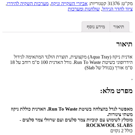
מק"ט:
31376
קטגוריות:
אביזרי השקייה וניקוז
,
מערכות השקיה להידרו
,
ציוד לחדר הגידול
,
שולחנות ומערכות
תיאור
מידע נוסף
תיאור
אדנית ניקוז (Aqua Tray) מקצועית, תוצרת הולנד המתאימה לגידול
הידרופוני בשיטת Run To Waste. גודל האדנית 100 ס"מ רוחב על 18
ס"מ אורך (בגודל של Slab)
,
מפרט מלא:
מאפשר לגדל בהצלחה בשיטת Run To Waste. האדנית כוללת ניקוז
משתי צינורות.
מומלץ לשימוש עם קוביות צמר סלעים ועם שרוולי צמר סלעים -
ROCKWOOL SLABS
כולל 2 נקזים