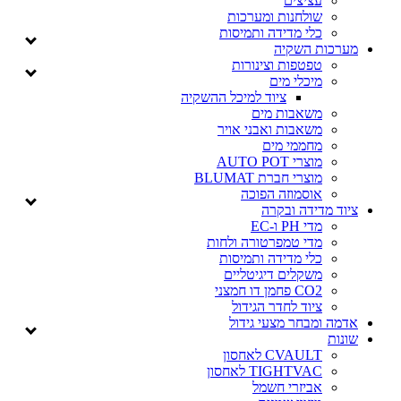
עציצים
שולחנות ומערכות
כלי מדידה ותמיסות
מערכות השקיה
טפטפות וצינורות
מיכלי מים
ציוד למיכל ההשקיה
משאבות מים
משאבות ואבני אויר
מחממי מים
מוצרי AUTO POT
מוצרי חברת BLUMAT
אוסמוזה הפוכה
ציוד מדידה ובקרה
מדי PH ו-EC
מדי טמפרטורה ולחות
כלי מדידה ותמיסות
משקלים דיגיטליים
CO2 פחמן דו חמצני
ציוד לחדר הגידול
אדמה ומבחר מצעי גידול
שונות
CVAULT לאחסון
TIGHTVAC לאחסון
אביזרי חשמל