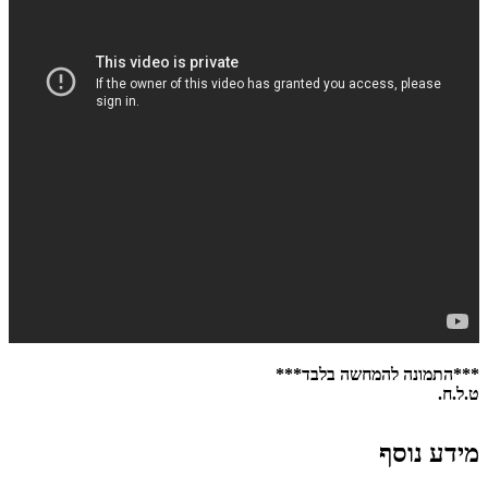
***התמונה להמחשה בלבד***
ט.ל.ח.
מידע נוסף