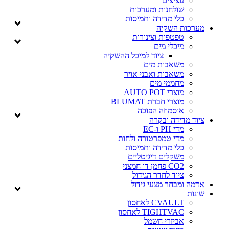
עציצים
שולחנות ומערכות
כלי מדידה ותמיסות
מערכות השקיה
טפטפות וצינורות
מיכלי מים
ציוד למיכל ההשקיה
משאבות מים
משאבות ואבני אויר
מחממי מים
מוצרי AUTO POT
מוצרי חברת BLUMAT
אוסמוזה הפוכה
ציוד מדידה ובקרה
מדי PH ו-EC
מדי טמפרטורה ולחות
כלי מדידה ותמיסות
משקלים דיגיטליים
CO2 פחמן דו חמצני
ציוד לחדר הגידול
אדמה ומבחר מצעי גידול
שונות
CVAULT לאחסון
TIGHTVAC לאחסון
אביזרי חשמל