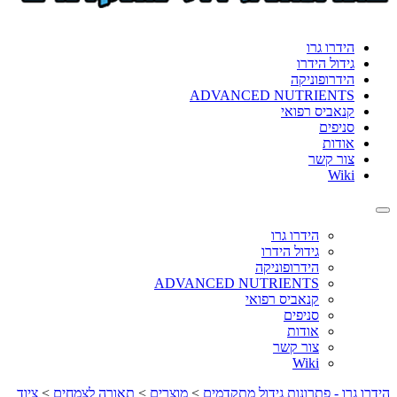
format_underlined
הוסף קו תחתון לקישורים
font_download
סמן קישורים
הידרו גרו
גידול הידרו
לאפס
cached
הידרופוניקה
את
ADVANCED NUTRIENTS
כל
קנאביס רפואי
האפשרויות
סניפים
אודות
צור קשר
Wiki
Toggle
navigation
הידרו גרו
גידול הידרו
הידרופוניקה
ADVANCED NUTRIENTS
קנאביס רפואי
סניפים
אודות
צור קשר
Wiki
הידרו גרו - פתרונות גידול מתקדמים
>
מוצרים
>
תאורה לצמחים
>
ציוד