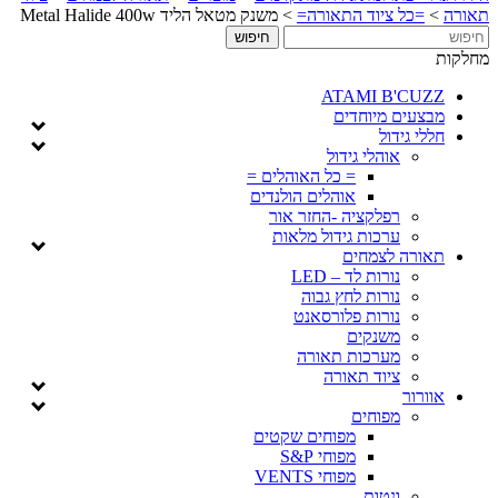
תאורה
>
=כל ציוד התאורה=
>
משנק מטאל הליד Metal Halide 400w
מחלקות
ATAMI B'CUZZ
מבצעים מיוחדים
חללי גידול
אוהלי גידול
= כל האוהלים =
אוהלים הולנדים
רפלקציה -החזר אור
ערכות גידול מלאות
תאורה לצמחים
נורות לד – LED
נורות לחץ גבוה
נורות פלורסאנט
משנקים
מערכות תאורה
ציוד תאורה
אוורור
מפוחים
מפוחים שקטים
מפוחי S&P
מפוחי VENTS
ונטות