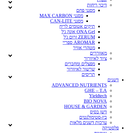
דיכוי ריחות
מסנני פחם
מסנני MAX CARBON
מסנני CAN-LITE
תיקים אטומים לריח
ONA Gel אונה ג'ל
ZERUM זרום ג'ל
AROMAR ספריי
מטהרי אוויר
מאווררים
ציוד לאיוורור
מפצלים ומחברים
שרשור לאיוורור
תריסים
דשנים
ADVANCED NUTRIENTS
GHE – T.A
Yieldtech
BIO NOVA
HOUSE & GARDEN
דשן בסיס
ביו-סטימולנטים
ערכות דשנים מלאות
פלסטיקה