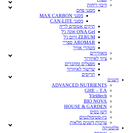
דיכוי ריחות
מסנני פחם
מסנני MAX CARBON
מסנני CAN-LITE
תיקים אטומים לריח
ONA Gel אונה ג'ל
ZERUM זרום ג'ל
AROMAR ספריי
מטהרי אוויר
מאווררים
ציוד לאיוורור
מפצלים ומחברים
שרשור לאיוורור
תריסים
דשנים
ADVANCED NUTRIENTS
GHE – T.A
Yieldtech
BIO NOVA
HOUSE & GARDEN
דשן בסיס
ביו-סטימולנטים
ערכות דשנים מלאות
פלסטיקה