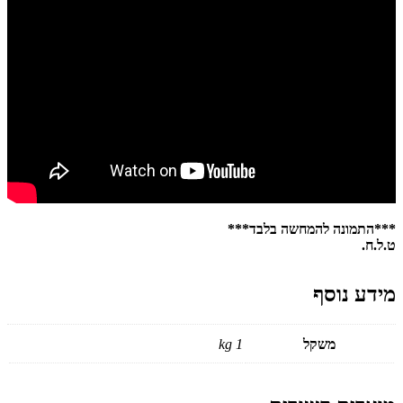
***התמונה להמחשה בלבד***
ט.ל.ח.
מידע נוסף
משקל
1 kg