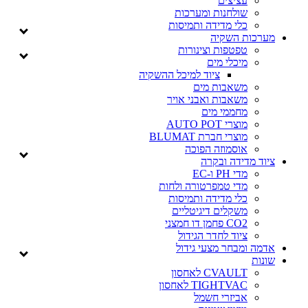
עציצים
שולחנות ומערכות
כלי מדידה ותמיסות
מערכות השקיה
טפטפות וצינורות
מיכלי מים
ציוד למיכל ההשקיה
משאבות מים
משאבות ואבני אויר
מחממי מים
מוצרי AUTO POT
מוצרי חברת BLUMAT
אוסמוזה הפוכה
ציוד מדידה ובקרה
מדי PH ו-EC
מדי טמפרטורה ולחות
כלי מדידה ותמיסות
משקלים דיגיטליים
CO2 פחמן דו חמצני
ציוד לחדר הגידול
אדמה ומבחר מצעי גידול
שונות
CVAULT לאחסון
TIGHTVAC לאחסון
אביזרי חשמל