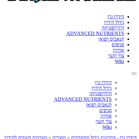
format_underlined
הוסף קו תחתון לקישורים
font_download
סמן קישורים
הידרו גרו
גידול הידרו
לאפס
cached
הידרופוניקה
את
ADVANCED NUTRIENTS
כל
קנאביס רפואי
האפשרויות
סניפים
אודות
צור קשר
Wiki
Toggle
navigation
הידרו גרו
גידול הידרו
הידרופוניקה
ADVANCED NUTRIENTS
קנאביס רפואי
סניפים
אודות
צור קשר
Wiki
הידרו גרו - פתרונות גידול מתקדמים
>
מוצרים
>
מערכות השקיה להידרו