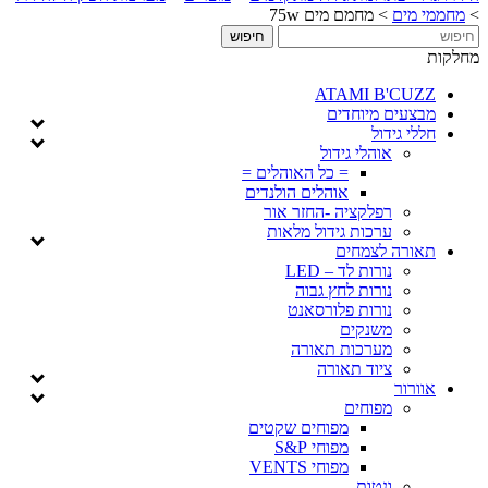
>
מחממי מים
>
מחמם מים 75w
מחלקות
ATAMI B'CUZZ
מבצעים מיוחדים
חללי גידול
אוהלי גידול
= כל האוהלים =
אוהלים הולנדים
רפלקציה -החזר אור
ערכות גידול מלאות
תאורה לצמחים
נורות לד – LED
נורות לחץ גבוה
נורות פלורסאנט
משנקים
מערכות תאורה
ציוד תאורה
אוורור
מפוחים
מפוחים שקטים
מפוחי S&P
מפוחי VENTS
ונטות