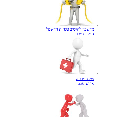
מחשבון לחישוב עלויות החשמל
גדילה
חישוב
צמחי מרפא
אורגני
טבעי