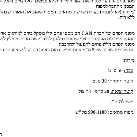
מסנן פחם זה נועד לנקות את האוויר מריחות לא נעימים ולא רצויים בחלל הג
המסנן מתחבר למפוח
/מדחס (לא לוונטה) בעזרת שרשור מתאים. המפוח שואב את האוויר שבחלל 
ללא ריח.
מסנני הפחם של חברת CAN הם מסנני פחם קלי משקל ביחס למותגים אחרים.
המסנן מגיע עם מסנן בד חיצוני שתפקידו לסנן לכלוך קשה ואבק. מומלץ לנקות
מסנני הפחם הללו נוחים לתפעול ולהרכבה
הם מכילים שכבה של 5 ס"מ פחם פעיל, דחוס באופן כה יעיל שסינון הריחות הוא האיכות גבוהה ביותר. בנוסף, כמות הפחם הפעיל במסנני CAN גדולה לפחות ב-10% ממסננים אחרים, דבר המוביל לאורך חיים ארוך יותר
מידות:
גובה:
50 ס"מ
קוטר תחתית:
30 ס"מ
קוטר יציאה:
20 ס"מ - 8" צול
משקל
:7 ק"ג
מפוח מתאים:
900-1100 מק"ש
קוטר יציאה: 10 ס"מ מתאים לשרשור "4
ה