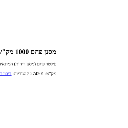
מסנן פחם 1000 מק"ש CAN LITE
פילטר פחם (מסנן ריחות) המתאים לדחי
מק"ט:
274201
קטגוריות:
דיכוי ר