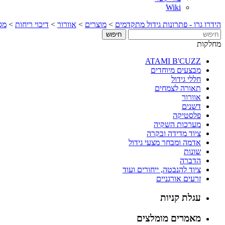
Wiki
הידרו גרו - פתרונות גידול מתקדמים
>
מוצרים
>
אוורור
>
דיכוי ריחות
>
מס
מחלקות
ATAMI B'CUZZ
מבצעים מיוחדים
חללי גידול
תאורה לצמחים
אוורור
דשנים
פלסטיקה
מערכות השקיה
ציוד מדידה ובקרה
אדמה ומבחר מצעי גידול
שונות
הדברה
ציוד להנבטה, ייחורים ועוד
זרעים אורגניים
עגלת קניות
מאמרים מומלצים