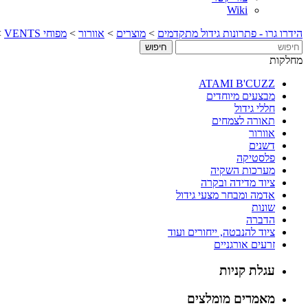
Wiki
הידרו גרו - פתרונות גידול מתקדמים
>
מוצרים
>
אוורור
>
מפוחי VENTS
>
מחלקות
ATAMI B'CUZZ
מבצעים מיוחדים
חללי גידול
תאורה לצמחים
אוורור
דשנים
פלסטיקה
מערכות השקיה
ציוד מדידה ובקרה
אדמה ומבחר מצעי גידול
שונות
הדברה
ציוד להנבטה, ייחורים ועוד
זרעים אורגניים
עגלת קניות
מאמרים מומלצים