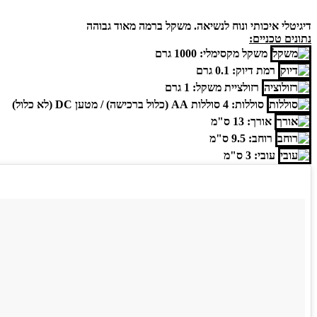
דיגיטלי איכותי ונוח לנשיאה. משקל ברמה מאוד גבוהה
נתונים טכניים:
משקל מקסימלי: 1000 גרם
רמת דיוק: 0.1 גרם
רזולציית משקל: 1 גרם
סוללות: 4 סוללות AA (כלול ברכישה) / מטען DC (לא כלול)
אורך: 13 ס"מ
רוחב: 9.5 ס"מ
עובי: 3 ס"מ