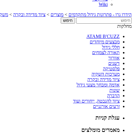
Wiki
הידרו גרו - פתרונות גידול מתקדמים
>
מוצרים
>
ציוד מדידה ובקרה
>
משקל
מחלקות
ATAMI B'CUZZ
מבצעים מיוחדים
חללי גידול
תאורה לצמחים
אוורור
דשנים
פלסטיקה
מערכות השקיה
ציוד מדידה ובקרה
אדמה ומבחר מצעי גידול
שונות
הדברה
ציוד להנבטה, ייחורים ועוד
זרעים אורגניים
עגלת קניות
מאמרים מומלצים