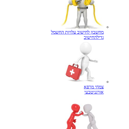
מחשבון לחישוב עלויות החשמל
גדילה
חישוב
צמחי מרפא
אורגני
טבעי