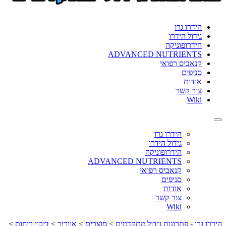
format_underlined
הוסף קו תחתון לקישורים
font_download
סמן קישורים
הידרו גרו
גידול הידרו
לאפס
cached
הידרופוניקה
את
ADVANCED NUTRIENTS
כל
קנאביס רפואי
האפשרויות
סניפים
אודות
צור קשר
Wiki
Toggle
navigation
הידרו גרו
גידול הידרו
הידרופוניקה
ADVANCED NUTRIENTS
קנאביס רפואי
סניפים
אודות
צור קשר
Wiki
הידרו גרו - פתרונות גידול מתקדמים
>
מוצרים
>
אוורור
>
דיכוי ריחות
>