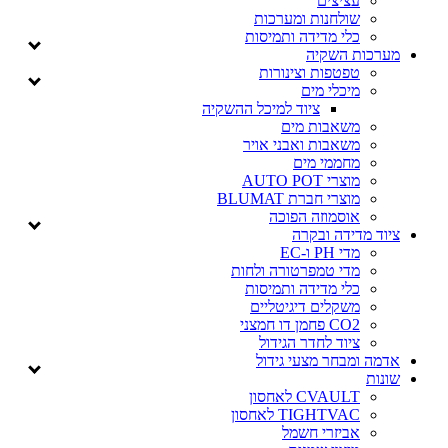
עציצים
שולחנות ומערכות
כלי מדידה ותמיסות
מערכות השקיה
טפטפות וצינורות
מיכלי מים
ציוד למיכל ההשקיה
משאבות מים
משאבות ואבני אויר
מחממי מים
מוצרי AUTO POT
מוצרי חברת BLUMAT
אוסמוזה הפוכה
ציוד מדידה ובקרה
מדי PH ו-EC
מדי טמפרטורה ולחות
כלי מדידה ותמיסות
משקלים דיגיטליים
CO2 פחמן דו חמצני
ציוד לחדר הגידול
אדמה ומבחר מצעי גידול
שונות
CVAULT לאחסון
TIGHTVAC לאחסון
אביזרי חשמל