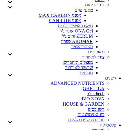
דיכוי ריחות
מסנני פחם
מסנני MAX CARBON
מסנני CAN-LITE
תיקים אטומים לריח
ONA Gel אונה ג'ל
ZERUM זרום ג'ל
AROMAR ספריי
מטהרי אוויר
מאווררים
ציוד לאיוורור
מפצלים ומחברים
שרשור לאיוורור
תריסים
דשנים
ADVANCED NUTRIENTS
GHE – T.A
Yieldtech
BIO NOVA
HOUSE & GARDEN
דשן בסיס
ביו-סטימולנטים
ערכות דשנים מלאות
פלסטיקה