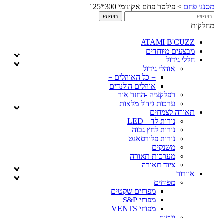
מסנני פחם
>
פילטר פחם אקונומי 300*125
מחלקות
ATAMI B'CUZZ
מבצעים מיוחדים
חללי גידול
אוהלי גידול
= כל האוהלים =
אוהלים הולנדים
רפלקציה -החזר אור
ערכות גידול מלאות
תאורה לצמחים
נורות לד – LED
נורות לחץ גבוה
נורות פלורסאנט
משנקים
מערכות תאורה
ציוד תאורה
אוורור
מפוחים
מפוחים שקטים
מפוחי S&P
מפוחי VENTS
ונטות