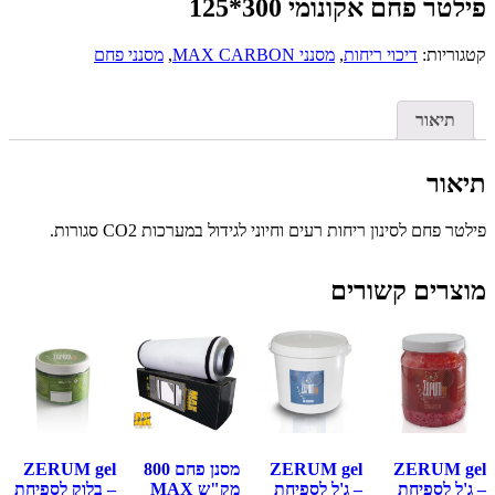
פילטר פחם אקונומי 300*125
קטגוריות:
דיכוי ריחות
,
מסנני MAX CARBON
,
מסנני פחם
תיאור
תיאור
פילטר פחם לסינון ריחות רעים וחיוני לגידול במערכות CO2 סגורות.
מוצרים קשורים
ZERUM gel
ZERUM gel
מסנן פחם 800
ZERUM gel
– ג'ל לספיחת
– ג'ל לספיחת
מק"ש MAX
– בלוק לספיחת