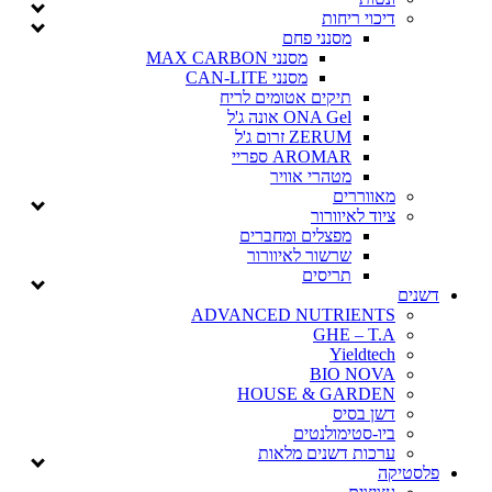
דיכוי ריחות
מסנני פחם
מסנני MAX CARBON
מסנני CAN-LITE
תיקים אטומים לריח
ONA Gel אונה ג'ל
ZERUM זרום ג'ל
AROMAR ספריי
מטהרי אוויר
מאווררים
ציוד לאיוורור
מפצלים ומחברים
שרשור לאיוורור
תריסים
דשנים
ADVANCED NUTRIENTS
GHE – T.A
Yieldtech
BIO NOVA
HOUSE & GARDEN
דשן בסיס
ביו-סטימולנטים
ערכות דשנים מלאות
פלסטיקה