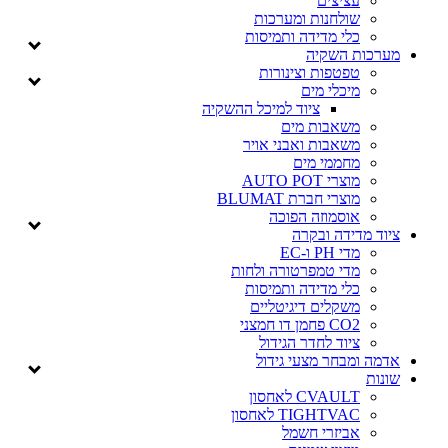
עציצים
שולחנות ומערכות
כלי מדידה ותמיסות
מערכות השקיה
טפטפות וצינורות
מיכלי מים
ציוד למיכל ההשקיה
משאבות מים
משאבות ואבני אויר
מחממי מים
מוצרי AUTO POT
מוצרי חברת BLUMAT
אוסמוזה הפוכה
ציוד מדידה ובקרה
מדי PH ו-EC
מדי טמפרטורה ולחות
כלי מדידה ותמיסות
משקלים דיגיטליים
CO2 פחמן דו חמצני
ציוד לחדר הגידול
אדמה ומבחר מצעי גידול
שונות
CVAULT לאחסון
TIGHTVAC לאחסון
אביזרי חשמל