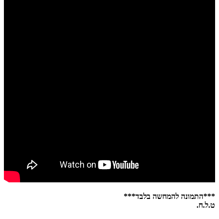
***התמונה להמחשה בלבד***
ט.ל.ח.