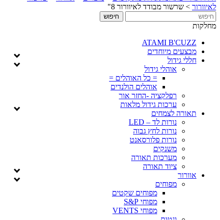
לאיוורור
>
שרשור מבודד לאיוורור 8"
מחלקות
ATAMI B'CUZZ
מבצעים מיוחדים
חללי גידול
אוהלי גידול
= כל האוהלים =
אוהלים הולנדים
רפלקציה -החזר אור
ערכות גידול מלאות
תאורה לצמחים
נורות לד – LED
נורות לחץ גבוה
נורות פלורסאנט
משנקים
מערכות תאורה
ציוד תאורה
אוורור
מפוחים
מפוחים שקטים
מפוחי S&P
מפוחי VENTS
ונטות