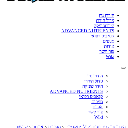
format_underlined
הוסף קו תחתון לקישורים
font_download
סמן קישורים
הידרו גרו
גידול הידרו
לאפס
cached
הידרופוניקה
את
ADVANCED NUTRIENTS
כל
קנאביס רפואי
האפשרויות
סניפים
אודות
צור קשר
Wiki
Toggle
navigation
הידרו גרו
גידול הידרו
הידרופוניקה
ADVANCED NUTRIENTS
קנאביס רפואי
סניפים
אודות
צור קשר
Wiki
הידרו גרו - פתרונות גידול מתקדמים
>
מוצרים
>
אוורור
>
שרשור