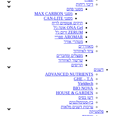
דיכוי ריחות
מסנני פחם
מסנני MAX CARBON
מסנני CAN-LITE
תיקים אטומים לריח
ONA Gel אונה ג'ל
ZERUM זרום ג'ל
AROMAR ספריי
מטהרי אוויר
מאווררים
ציוד לאיוורור
מפצלים ומחברים
שרשור לאיוורור
תריסים
דשנים
ADVANCED NUTRIENTS
GHE – T.A
Yieldtech
BIO NOVA
HOUSE & GARDEN
דשן בסיס
ביו-סטימולנטים
ערכות דשנים מלאות
פלסטיקה