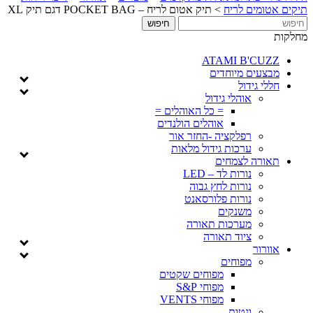
תיקים אטומים לריח
>
תיק אטום לריח – POCKET BAG דגם תיק XL
מחלקות
ATAMI B'CUZZ
מבצעים מיוחדים
חללי גידול
אוהלי גידול
= כל האוהלים =
אוהלים הולנדים
רפלקציה -החזר אור
ערכות גידול מלאות
תאורה לצמחים
נורות לד – LED
נורות לחץ גבוה
נורות פלורסאנט
משנקים
מערכות תאורה
ציוד תאורה
אוורור
מפוחים
מפוחים שקטים
מפוחי S&P
מפוחי VENTS
ונטות