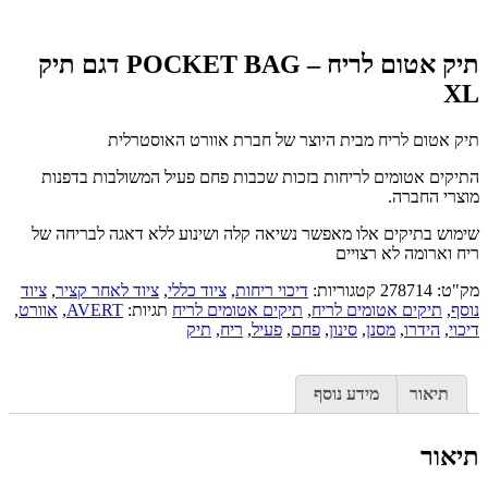
תיק אטום לריח – POCKET BAG דגם תיק
XL
תיק אטום לריח מבית היוצר של חברת אוורט האוסטרלית
התיקים אטומים לריחות בזכות שכבות פחם פעיל המשולבות בדפנות
מוצרי החברה.
שימוש בתיקים אלו מאפשר נשיאה קלה ושינוע ללא דאגה לבריחה של
ריח וארומה לא רצויים
מק"ט:
278714
קטגוריות:
דיכוי ריחות
,
ציוד כללי
,
ציוד לאחר קציר
,
ציוד
נוסף
,
תיקים אטומים לריח
,
תיקים אטומים לריח
תגיות:
AVERT
,
אוורט
,
דיכוי
,
הידרו
,
מסנן
,
סינון
,
פחם
,
פעיל
,
ריח
,
תיק
תיאור
מידע נוסף
תיאור