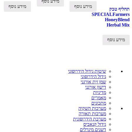
מידע נוסף
מידע נוסף
מידע נוסף
תחליף טבק
SPECIALFarmers
HoneyBlend
Herbal Mix
מידע נוסף
שיטות גידול הידרופוני
גידול הידרופוני
שמן זית אורגני
דישון אורגני
מדיניות
מאמרים
מתכונים
מערכות השקיה
מערכות תאורה
מערכת הידרופונית
גידול קנאביס
דשנים מינרלים