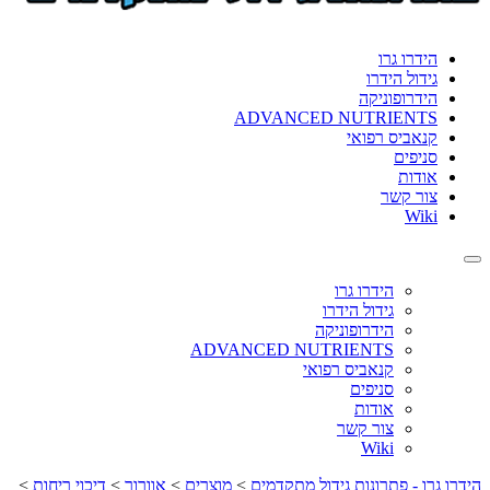
format_underlined
הוסף קו תחתון לקישורים
font_download
סמן קישורים
הידרו גרו
גידול הידרו
לאפס
cached
הידרופוניקה
את
ADVANCED NUTRIENTS
כל
קנאביס רפואי
האפשרויות
סניפים
אודות
צור קשר
Wiki
Toggle
navigation
הידרו גרו
גידול הידרו
הידרופוניקה
ADVANCED NUTRIENTS
קנאביס רפואי
סניפים
אודות
צור קשר
Wiki
הידרו גרו - פתרונות גידול מתקדמים
>
מוצרים
>
אוורור
>
דיכוי ריחות
>