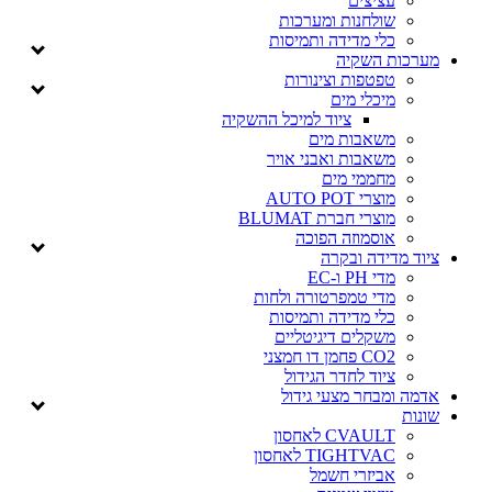
עציצים
שולחנות ומערכות
כלי מדידה ותמיסות
מערכות השקיה
טפטפות וצינורות
מיכלי מים
ציוד למיכל ההשקיה
משאבות מים
משאבות ואבני אויר
מחממי מים
מוצרי AUTO POT
מוצרי חברת BLUMAT
אוסמוזה הפוכה
ציוד מדידה ובקרה
מדי PH ו-EC
מדי טמפרטורה ולחות
כלי מדידה ותמיסות
משקלים דיגיטליים
CO2 פחמן דו חמצני
ציוד לחדר הגידול
אדמה ומבחר מצעי גידול
שונות
CVAULT לאחסון
TIGHTVAC לאחסון
אביזרי חשמל