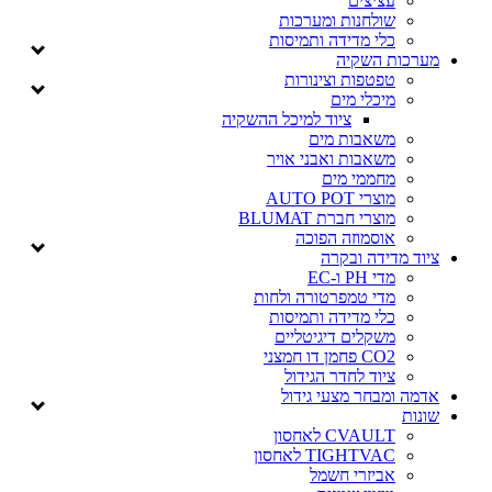
עציצים
שולחנות ומערכות
כלי מדידה ותמיסות
מערכות השקיה
טפטפות וצינורות
מיכלי מים
ציוד למיכל ההשקיה
משאבות מים
משאבות ואבני אויר
מחממי מים
מוצרי AUTO POT
מוצרי חברת BLUMAT
אוסמוזה הפוכה
ציוד מדידה ובקרה
מדי PH ו-EC
מדי טמפרטורה ולחות
כלי מדידה ותמיסות
משקלים דיגיטליים
CO2 פחמן דו חמצני
ציוד לחדר הגידול
אדמה ומבחר מצעי גידול
שונות
CVAULT לאחסון
TIGHTVAC לאחסון
אביזרי חשמל