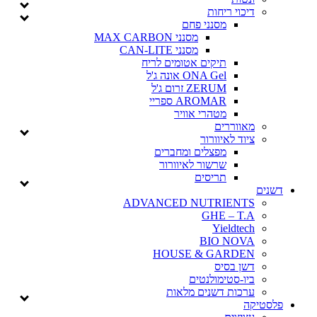
דיכוי ריחות
מסנני פחם
מסנני MAX CARBON
מסנני CAN-LITE
תיקים אטומים לריח
ONA Gel אונה ג'ל
ZERUM זרום ג'ל
AROMAR ספריי
מטהרי אוויר
מאווררים
ציוד לאיוורור
מפצלים ומחברים
שרשור לאיוורור
תריסים
דשנים
ADVANCED NUTRIENTS
GHE – T.A
Yieldtech
BIO NOVA
HOUSE & GARDEN
דשן בסיס
ביו-סטימולנטים
ערכות דשנים מלאות
פלסטיקה