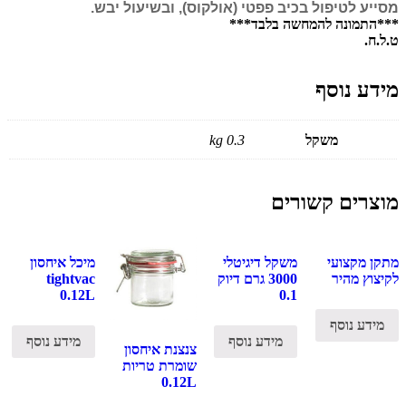
מסייע לטיפול בכיב פפטי (אולקוס), ובשיעול יבש.
***התמונה להמחשה בלבד***
ט.ל.ח.
מידע נוסף
משקל
0.3 kg
מוצרים קשורים
מתקן מקצועי
משקל דיגיטלי
מיכל איחסון
לקיצוץ מהיר
3000 גרם דיוק
tightvac
0.12L
0.1
מידע נוסף
מידע נוסף
מידע נוסף
צנצנת איחסון
שומרת טריות
0.12L