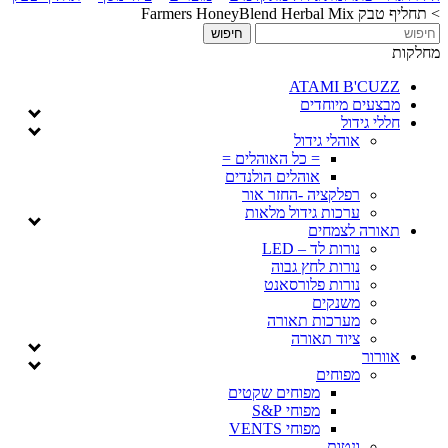
>
תחליף טבק Farmers HoneyBlend Herbal Mix
מחלקות
ATAMI B'CUZZ
מבצעים מיוחדים
חללי גידול
אוהלי גידול
= כל האוהלים =
אוהלים הולנדים
רפלקציה -החזר אור
ערכות גידול מלאות
תאורה לצמחים
נורות לד – LED
נורות לחץ גבוה
נורות פלורסאנט
משנקים
מערכות תאורה
ציוד תאורה
אוורור
מפוחים
מפוחים שקטים
מפוחי S&P
מפוחי VENTS
ונטות