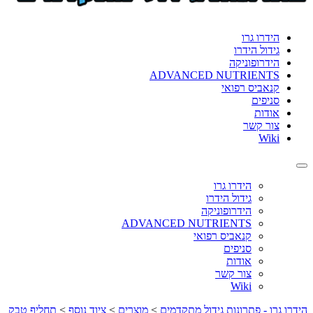
format_underlined
הוסף קו תחתון לקישורים
font_download
סמן קישורים
הידרו גרו
גידול הידרו
לאפס
cached
הידרופוניקה
את
ADVANCED NUTRIENTS
כל
קנאביס רפואי
האפשרויות
סניפים
אודות
צור קשר
Wiki
Toggle
navigation
הידרו גרו
גידול הידרו
הידרופוניקה
ADVANCED NUTRIENTS
קנאביס רפואי
סניפים
אודות
צור קשר
Wiki
הידרו גרו - פתרונות גידול מתקדמים
>
מוצרים
>
ציוד נוסף
>
תחליף טבק