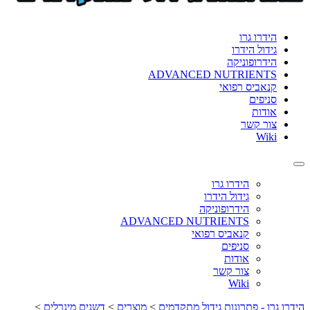
format_underlined
הוסף קו תחתון לקישורים
font_download
סמן קישורים
הידרו גרו
גידול הידרו
לאפס
cached
הידרופוניקה
את
ADVANCED NUTRIENTS
כל
קנאביס רפואי
האפשרויות
סניפים
אודות
צור קשר
Wiki
Toggle
navigation
הידרו גרו
גידול הידרו
הידרופוניקה
ADVANCED NUTRIENTS
קנאביס רפואי
סניפים
אודות
צור קשר
Wiki
הידרו גרו - פתרונות גידול מתקדמים
>
מוצרים
>
דשנים מינרלים
>