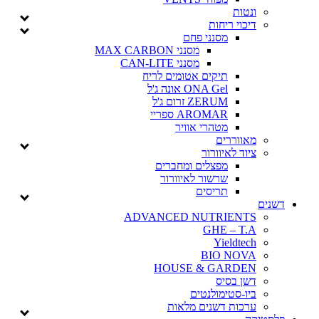
ונטות
דיכוי ריחות
מסנני פחם
מסנני MAX CARBON
מסנני CAN-LITE
תיקים אטומים לריח
ONA Gel אונה ג'ל
ZERUM זרום ג'ל
AROMAR ספריי
מטהרי אוויר
מאווררים
ציוד לאיוורור
מפצלים ומחברים
שרשור לאיוורור
תריסים
דשנים
ADVANCED NUTRIENTS
GHE – T.A
Yieldtech
BIO NOVA
HOUSE & GARDEN
דשן בסיס
ביו-סטימולנטים
ערכות דשנים מלאות