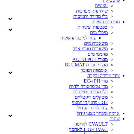
פלסטיקה
עציצים
שולחנות ומערכות
כלי מדידה ותמיסות
מערכות השקיה
טפטפות וצינורות
מיכלי מים
ציוד למיכל ההשקיה
משאבות מים
משאבות ואבני אויר
מחממי מים
מוצרי AUTO POT
מוצרי חברת BLUMAT
אוסמוזה הפוכה
ציוד מדידה ובקרה
מדי PH ו-EC
מדי טמפרטורה ולחות
כלי מדידה ותמיסות
משקלים דיגיטליים
CO2 פחמן דו חמצני
ציוד לחדר הגידול
אדמה ומבחר מצעי גידול
שונות
CVAULT לאחסון
TIGHTVAC לאחסון