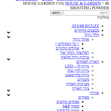
>
HOUSE & GARDEN
40 שקית HOUSE GARDEN
SHOOTING POWDER
מחלקות
ATAMI B'CUZZ
מבצעים מיוחדים
חללי גידול
אוהלי גידול
= כל האוהלים =
אוהלים הולנדים
רפלקציה -החזר אור
ערכות גידול מלאות
תאורה לצמחים
נורות לד – LED
נורות לחץ גבוה
נורות פלורסאנט
משנקים
מערכות תאורה
ציוד תאורה
אוורור
מפוחים
מפוחים שקטים
מפוחי S&P
מפוחי VENTS