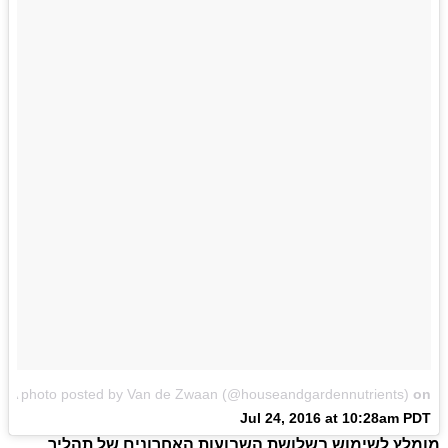
A photo posted by Van de Zwaan (@houseandgardennutrients)
on
Jul 24, 2016 at 10:28am PDT
מומלץ לשימוש בשלושת השבועות האחרונים של תהליך