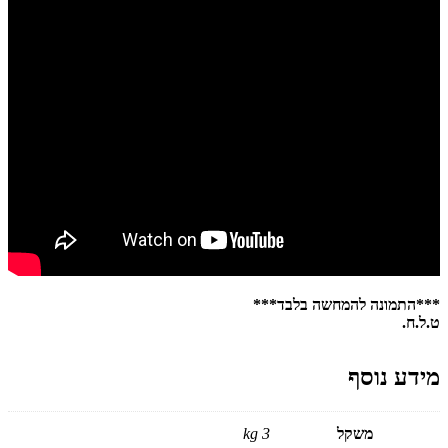
***התמונה להמחשה בלבד***
ט.ל.ח.
מידע נוסף
משקל
3 kg