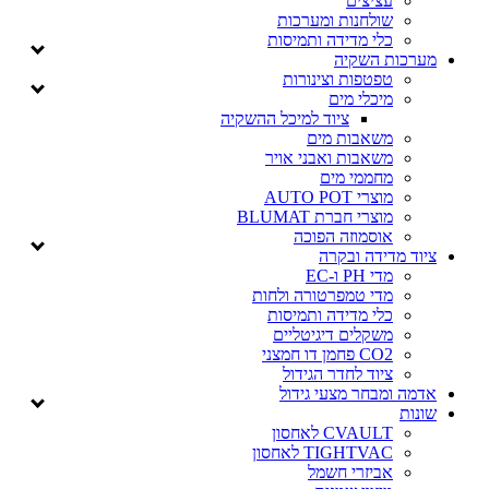
עציצים
שולחנות ומערכות
כלי מדידה ותמיסות
מערכות השקיה
טפטפות וצינורות
מיכלי מים
ציוד למיכל ההשקיה
משאבות מים
משאבות ואבני אויר
מחממי מים
מוצרי AUTO POT
מוצרי חברת BLUMAT
אוסמוזה הפוכה
ציוד מדידה ובקרה
מדי PH ו-EC
מדי טמפרטורה ולחות
כלי מדידה ותמיסות
משקלים דיגיטליים
CO2 פחמן דו חמצני
ציוד לחדר הגידול
אדמה ומבחר מצעי גידול
שונות
CVAULT לאחסון
TIGHTVAC לאחסון
אביזרי חשמל