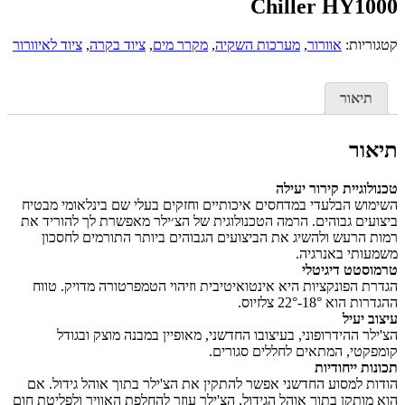
Chiller HY1000
קטגוריות:
אוורור
,
מערכות השקיה
,
מקרר מים
,
ציוד בקרה
,
ציוד לאיוורור
תיאור
תיאור
טכנולוגיית קירור יעילה
השימוש הבלעדי במדחסים איכותיים וחזקים בעלי שם בינלאומי מבטיח
ביצועים גבוהים. הרמה הטכנולוגית של הצ׳ילר מאפשרת לך להוריד את
רמות הרעש ולהשיג את הביצועים הגבוהים ביותר התורמים לחסכון
משמעותי באנרגיה.
טרמוסטט דיגיטלי
הגדרת הפונקציות היא אינטואיטיבית וזיהוי הטמפרטורה מדויק. טווח
ההגדרות הוא 18°-22° צלזיוס.
עיצוב יעיל
הצ'ילר ההידרופוני, בעיצובו החדשני, מאופיין במבנה מוצק ובגודל
קומפקטי, המתאים לחללים סגורים.
תכונות ייחודיות
הודות למסוע החדשני אפשר להתקין את הצ'ילר בתוך אוהל גידול. אם
הוא מותקן בתוך אוהל הגידול, הצ'ילר עוזר להחלפת האוויר ולפליטת חום