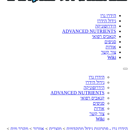
format_underlined
הוסף קו תחתון לקישורים
font_download
סמן קישורים
הידרו גרו
גידול הידרו
לאפס
cached
הידרופוניקה
את
ADVANCED NUTRIENTS
כל
קנאביס רפואי
האפשרויות
סניפים
אודות
צור קשר
Wiki
Toggle
navigation
הידרו גרו
גידול הידרו
הידרופוניקה
ADVANCED NUTRIENTS
קנאביס רפואי
סניפים
אודות
צור קשר
Wiki
הידרו גרו - פתרונות גידול מתקדמים
>
מוצרים
>
אוורור
>
מקרר מים
>