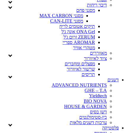
דיכוי ריחות
מסנני פחם
מסנני MAX CARBON
מסנני CAN-LITE
תיקים אטומים לריח
ONA Gel אונה ג'ל
ZERUM זרום ג'ל
AROMAR ספריי
מטהרי אוויר
מאווררים
ציוד לאיוורור
מפצלים ומחברים
שרשור לאיוורור
תריסים
דשנים
ADVANCED NUTRIENTS
GHE – T.A
Yieldtech
BIO NOVA
HOUSE & GARDEN
דשן בסיס
ביו-סטימולנטים
ערכות דשנים מלאות
פלסטיקה