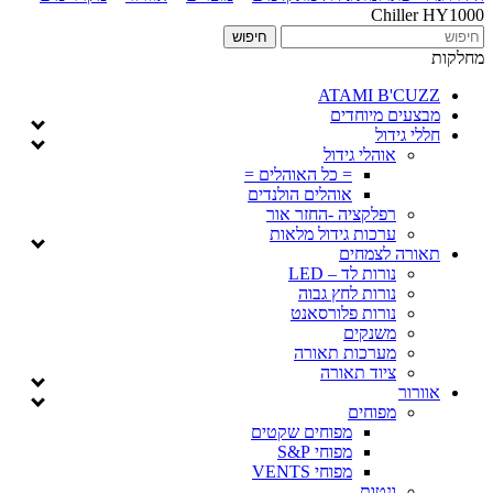
Chiller HY1000
מחלקות
ATAMI B'CUZZ
מבצעים מיוחדים
חללי גידול
אוהלי גידול
= כל האוהלים =
אוהלים הולנדים
רפלקציה -החזר אור
ערכות גידול מלאות
תאורה לצמחים
נורות לד – LED
נורות לחץ גבוה
נורות פלורסאנט
משנקים
מערכות תאורה
ציוד תאורה
אוורור
מפוחים
מפוחים שקטים
מפוחי S&P
מפוחי VENTS
ונטות