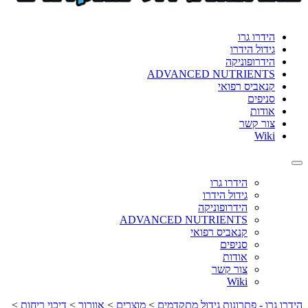
format_underlined
הוסף קו תחתון לקישורים
font_download
סמן קישורים
הידרו גרו
גידול הידרו
לאפס
cached
הידרופוניקה
את
ADVANCED NUTRIENTS
כל
קנאביס רפואי
האפשרויות
סניפים
אודות
צור קשר
Wiki
Toggle
navigation
הידרו גרו
גידול הידרו
הידרופוניקה
ADVANCED NUTRIENTS
קנאביס רפואי
סניפים
אודות
צור קשר
Wiki
הידרו גרו - פתרונות גידול מתקדמים
>
מוצרים
>
אוורור
>
דיכוי ריחות
>