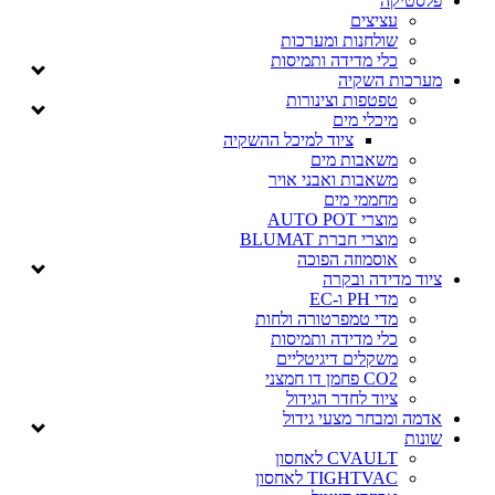
פלסטיקה
עציצים
שולחנות ומערכות
כלי מדידה ותמיסות
מערכות השקיה
טפטפות וצינורות
מיכלי מים
ציוד למיכל ההשקיה
משאבות מים
משאבות ואבני אויר
מחממי מים
מוצרי AUTO POT
מוצרי חברת BLUMAT
אוסמוזה הפוכה
ציוד מדידה ובקרה
מדי PH ו-EC
מדי טמפרטורה ולחות
כלי מדידה ותמיסות
משקלים דיגיטליים
CO2 פחמן דו חמצני
ציוד לחדר הגידול
אדמה ומבחר מצעי גידול
שונות
CVAULT לאחסון
TIGHTVAC לאחסון