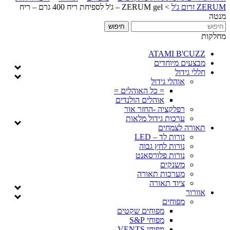
ZERUM זרום ג'ל
>
ZERUM gel – ג'ל לספיחת ריח 400 גרם – ריח
מנטה
מחלקות
ATAMI B'CUZZ
מבצעים מיוחדים
חללי גידול
אוהלי גידול
= כל האוהלים =
אוהלים הולנדים
רפלקציה -החזר אור
ערכות גידול מלאות
תאורה לצמחים
נורות לד – LED
נורות לחץ גבוה
נורות פלורסאנט
משנקים
מערכות תאורה
ציוד תאורה
אוורור
מפוחים
מפוחים שקטים
מפוחי S&P
מפוחי VENTS