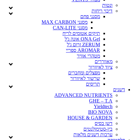
ונטות
דיכוי ריחות
מסנני פחם
מסנני MAX CARBON
מסנני CAN-LITE
תיקים אטומים לריח
ONA Gel אונה ג'ל
ZERUM זרום ג'ל
AROMAR ספריי
מטהרי אוויר
מאווררים
ציוד לאיוורור
מפצלים ומחברים
שרשור לאיוורור
תריסים
דשנים
ADVANCED NUTRIENTS
GHE – T.A
Yieldtech
BIO NOVA
HOUSE & GARDEN
דשן בסיס
ביו-סטימולנטים
ערכות דשנים מלאות