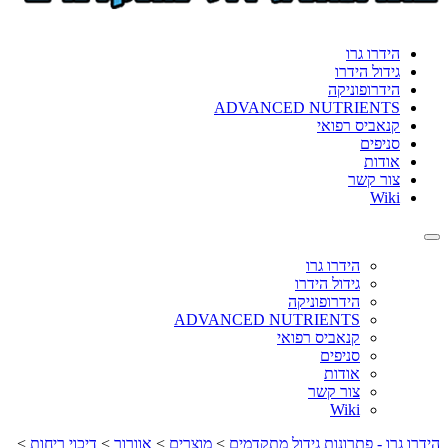
format_underlined
הוסף קו תחתון לקישורים
font_download
סמן קישורים
הידרו גרו
גידול הידרו
לאפס
cached
הידרופוניקה
את
ADVANCED NUTRIENTS
כל
קנאביס רפואי
האפשרויות
סניפים
אודות
צור קשר
Wiki
Toggle
navigation
הידרו גרו
גידול הידרו
הידרופוניקה
ADVANCED NUTRIENTS
קנאביס רפואי
סניפים
אודות
צור קשר
Wiki
הידרו גרו - פתרונות גידול מתקדמים
>
מוצרים
>
אוורור
>
דיכוי ריחות
>