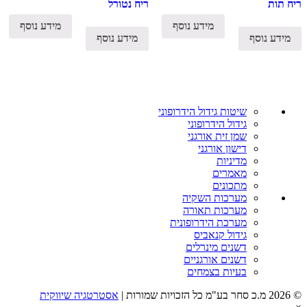
ריח תות
ריח נטורל
מידע נוסף
מידע נוסף
מידע נוסף
מידע נוסף
שיטות גידול הידרופוני
גידול הידרופוני
שמן זית אורגני
דישון אורגני
מדיניות
מאמרים
מתכונים
מערכות השקיה
מערכות תאורה
מערכת הידרופונית
גידול קנאביס
דשנים מינרלים
דשנים אורגניים
בעיות בצמחים
© 2026 מ.כ סחר בע"מ כל הזכויות שמורות |
אסטרטגיה שיווקית