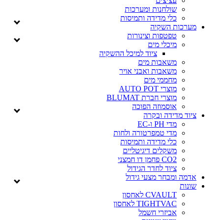
עציצים
שולחנות ומערכות
כלי מדידה ותמיסות
מערכות השקיה
טפטפות וצינורות
מיכלי מים
ציוד למיכל ההשקיה
משאבות מים
משאבות ואבני אויר
מחממי מים
מוצרי AUTO POT
מוצרי חברת BLUMAT
אוסמוזה הפוכה
ציוד מדידה ובקרה
מדי PH ו-EC
מדי טמפרטורה ולחות
כלי מדידה ותמיסות
משקלים דיגיטליים
CO2 פחמן דו חמצני
ציוד לחדר הגידול
אדמה ומבחר מצעי גידול
שונות
CVAULT לאחסון
TIGHTVAC לאחסון
אביזרי חשמל