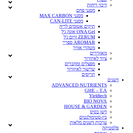
דיכוי ריחות
מסנני פחם
מסנני MAX CARBON
מסנני CAN-LITE
תיקים אטומים לריח
ONA Gel אונה ג'ל
ZERUM זרום ג'ל
AROMAR ספריי
מטהרי אוויר
מאווררים
ציוד לאיוורור
מפצלים ומחברים
שרשור לאיוורור
תריסים
דשנים
ADVANCED NUTRIENTS
GHE – T.A
Yieldtech
BIO NOVA
HOUSE & GARDEN
דשן בסיס
ביו-סטימולנטים
ערכות דשנים מלאות
פלסטיקה