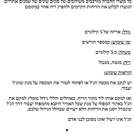
כל מוצרי החברה מורכבים משילובים של סוגים שונים של שמנים אתריים
הנועדו לבלוע את הריחות הקיימים ולהפיץ ריח אחר במקומם
גודל:
אריזה של 5 קילוגרם
זמן שימוש:
כמספר חודשים
משקל:
כ-5 קילוגרם
ריח:
מנטה, מנטול
הוראות שימוש:
יש לנקב את מכסה הג'ל או לפתוח לגמרי את המכסה על מנת שהג'ל
יעבוד.
ואז למקם אותו ליד מקור הריח. באוהלים וחללי גידול מומלץ למקם את
הג'ל באיזור המפוח על מנת שכל האוויר היוצא מהמפוח יעבור דרך הג'ל
שינטרל ויסנן את הריחות הלא רצויים שבחלל הגידול שלכם.
הג'ל אינו רעיל ואינו מסוכן לבני אדם