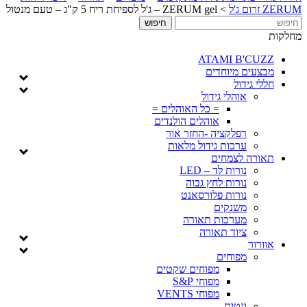
ZERUM זרום ג'ל
>
ZERUM gel – ג'ל לספיחת ריח 5 ק"ג – טעם מנטול
מחלקות
ATAMI B'CUZZ
מבצעים מיוחדים
חללי גידול
אוהלי גידול
= כל האוהלים =
אוהלים הולנדים
רפלקציה -החזר אור
ערכות גידול מלאות
תאורה לצמחים
נורות לד – LED
נורות לחץ גבוה
נורות פלורסאנט
משנקים
מערכות תאורה
ציוד תאורה
אוורור
מפוחים
מפוחים שקטים
מפוחי S&P
מפוחי VENTS
ונטות