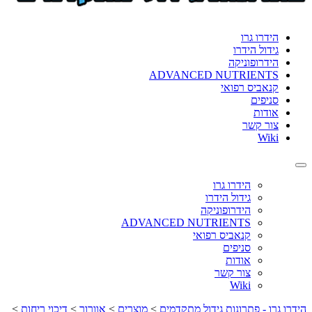
format_underlined
הוסף קו תחתון לקישורים
font_download
סמן קישורים
הידרו גרו
גידול הידרו
לאפס
cached
הידרופוניקה
את
ADVANCED NUTRIENTS
כל
קנאביס רפואי
האפשרויות
סניפים
אודות
צור קשר
Wiki
Toggle
navigation
הידרו גרו
גידול הידרו
הידרופוניקה
ADVANCED NUTRIENTS
קנאביס רפואי
סניפים
אודות
צור קשר
Wiki
הידרו גרו - פתרונות גידול מתקדמים
>
מוצרים
>
אוורור
>
דיכוי ריחות
>