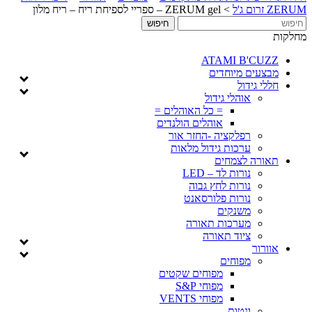
ZERUM זרום ג'ל
>
ZERUM gel – ספריי לספיחת ריח – ריח מלון
מחלקות
ATAMI B'CUZZ
מבצעים מיוחדים
חללי גידול
אוהלי גידול
= כל האוהלים =
אוהלים הולנדים
רפלקציה -החזר אור
ערכות גידול מלאות
תאורה לצמחים
נורות לד – LED
נורות לחץ גבוה
נורות פלורסאנט
משנקים
מערכות תאורה
ציוד תאורה
אוורור
מפוחים
מפוחים שקטים
מפוחי S&P
מפוחי VENTS
ונטות