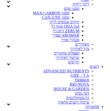
דיכוי ריחות
מסנני פחם
מסנני MAX CARBON
מסנני CAN-LITE
תיקים אטומים לריח
ONA Gel אונה ג'ל
ZERUM זרום ג'ל
AROMAR ספריי
מטהרי אוויר
מאווררים
ציוד לאיוורור
מפצלים ומחברים
שרשור לאיוורור
תריסים
דשנים
ADVANCED NUTRIENTS
GHE – T.A
Yieldtech
BIO NOVA
HOUSE & GARDEN
דשן בסיס
ביו-סטימולנטים
ערכות דשנים מלאות
פלסטיקה