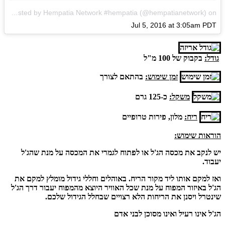
A photo posted by Hempatia Network #hempatia (@hempatianetwork)
on
Jul 5, 2016 at 3:05am PDT
גודל:
בקבוק של 100 מ"ל
זמן שימוש:
בהתאם לצורך
משקל:
כ-125 גרם
ריח:
מלון, פירות טרופיים
הוראות שימוש:
יש לנקב את מכסה הג'ל או לפתוח לגמרי את המכסה על מנת שהג'ל
יעבוד.
ואז למקם אותו ליד מקור הריח. באוהלים וחללי גידול מומלץ למקם את
הג'ל באיזור המפוח על מנת שכל האוויר היוצא מהמפוח יעבור דרך הג'ל
שינטרל ויסנן את הריחות הלא רצויים שבחלל הגידול שלכם.
הג'ל אינו רעיל ואינו מסוכן לבני אדם