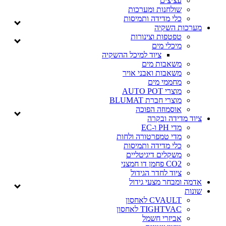
עציצים
שולחנות ומערכות
כלי מדידה ותמיסות
מערכות השקיה
טפטפות וצינורות
מיכלי מים
ציוד למיכל ההשקיה
משאבות מים
משאבות ואבני אויר
מחממי מים
מוצרי AUTO POT
מוצרי חברת BLUMAT
אוסמוזה הפוכה
ציוד מדידה ובקרה
מדי PH ו-EC
מדי טמפרטורה ולחות
כלי מדידה ותמיסות
משקלים דיגיטליים
CO2 פחמן דו חמצני
ציוד לחדר הגידול
אדמה ומבחר מצעי גידול
שונות
CVAULT לאחסון
TIGHTVAC לאחסון
אביזרי חשמל