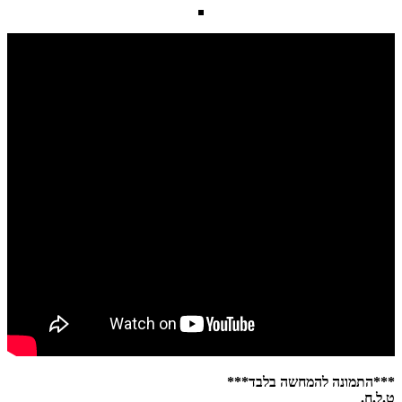
***התמונה להמחשה בלבד***
ט.ל.ח.