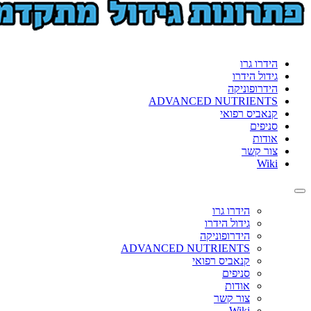
format_underlined
הוסף קו תחתון לקישורים
font_download
סמן קישורים
לאפס
cached
 גרו
את
 הידרו
כל
פוניקה
האפשרויות
ADVANCED NUTRIE
ס רפואי
ם
ת
קשר
הידרו גרו
גידול הידרו
הידרופוניקה
ADVANCED NUTRIENTS
קנאביס רפואי
סניפים
אודות
צור קשר
Wiki