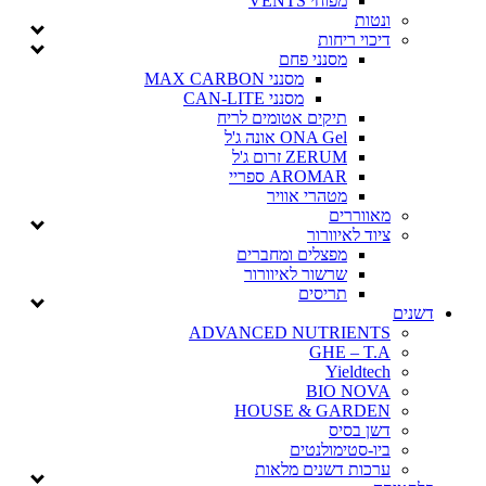
מפוחי VENTS
ונטות
דיכוי ריחות
מסנני פחם
מסנני MAX CARBON
מסנני CAN-LITE
תיקים אטומים לריח
ONA Gel אונה ג'ל
ZERUM זרום ג'ל
AROMAR ספריי
מטהרי אוויר
מאווררים
ציוד לאיוורור
מפצלים ומחברים
שרשור לאיוורור
תריסים
ם
ADVANCED NUTRIENTS
GHE – T.A
Yieldtech
BIO NOVA
HOUSE & GARDEN
דשן בסיס
ביו-סטימולנטים
ערכות דשנים מלאות