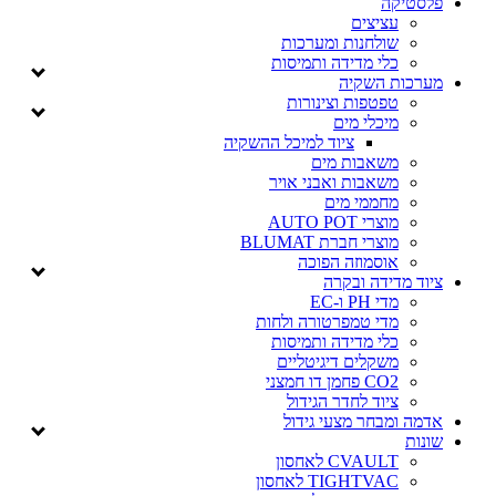
יקה
עציצים
שולחנות ומערכות
כלי מדידה ותמיסות
ות השקיה
טפטפות וצינורות
מיכלי מים
ציוד למיכל ההשקיה
משאבות מים
משאבות ואבני אויר
מחממי מים
מוצרי AUTO POT
מוצרי חברת BLUMAT
אוסמוזה הפוכה
מדידה ובקרה
מדי PH ו-EC
מדי טמפרטורה ולחות
כלי מדידה ותמיסות
משקלים דיגיטליים
CO2 פחמן דו חמצני
ציוד לחדר הגידול
ומבחר מצעי גידול
CVAULT לאחסון
TIGHTVAC לאחסון