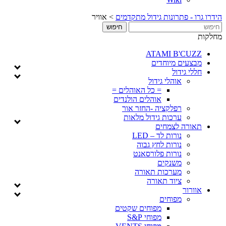
 פתרונות גידול מתקדמים
>
אוויר
ATAMI B'
ים מיוחדים
גידול
אוהלי גידול
= כל האוהלים =
אוהלים הולנדים
רפלקציה -החזר אור
ערכות גידול מלאות
ה לצמחים
נורות לד – LED
נורות לחץ גבוה
נורות פלורסאנט
משנקים
מערכות תאורה
ציוד תאורה
ר
מפוחים
מפוחים שקטים
מפוחי S&P