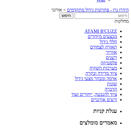
הידרו גרו - פתרונות גידול מתקדמים
>
אורגני
מחלקות
ATAMI B'CUZZ
מבצעים מיוחדים
חללי גידול
תאורה לצמחים
אוורור
דשנים
פלסטיקה
מערכות השקיה
ציוד מדידה ובקרה
אדמה ומבחר מצעי גידול
שונות
הדברה
ציוד להנבטה, ייחורים ועוד
זרעים אורגניים
עגלת קניות
מאמרים מומלצים