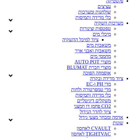
יקה
עציצים
שולחנות ומערכות
כלי מדידה ותמיסות
ות השקיה
טפטפות וצינורות
מיכלי מים
ציוד למיכל ההשקיה
משאבות מים
משאבות ואבני אויר
מחממי מים
מוצרי AUTO POT
מוצרי חברת BLUMAT
אוסמוזה הפוכה
מדידה ובקרה
מדי PH ו-EC
מדי טמפרטורה ולחות
כלי מדידה ותמיסות
משקלים דיגיטליים
CO2 פחמן דו חמצני
ציוד לחדר הגידול
ומבחר מצעי גידול
CVAULT לאחסון
TIGHTVAC לאחסון