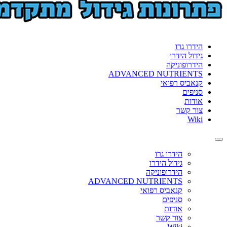
format_underlined
הוסף קו תחתון לקישורים
font_download
סמן קישורים
לאפס
cached
 גרו
את
 הידרו
כל
פוניקה
האפשרויות
ADVANCED NUTRIE
ס רפואי
ם
ת
קשר
הידרו גרו
גידול הידרו
הידרופוניקה
ADVANCED NUTRIENTS
קנאביס רפואי
סניפים
אודות
צור קשר
Wiki