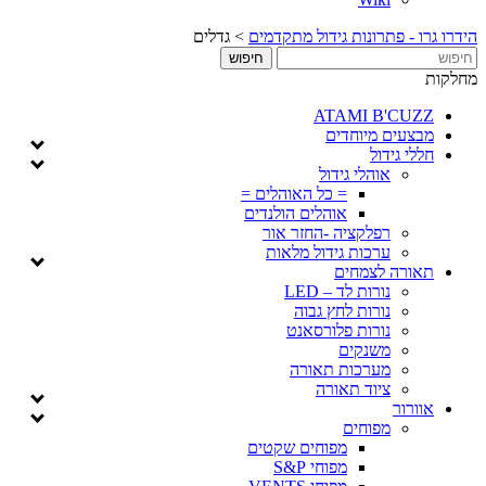
 פתרונות גידול מתקדמים
>
גדלים
ATAMI B'
ים מיוחדים
גידול
אוהלי גידול
= כל האוהלים =
אוהלים הולנדים
רפלקציה -החזר אור
ערכות גידול מלאות
ה לצמחים
נורות לד – LED
נורות לחץ גבוה
נורות פלורסאנט
משנקים
מערכות תאורה
ציוד תאורה
ר
מפוחים
מפוחים שקטים
מפוחי S&P