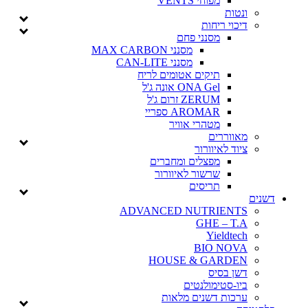
מפוחי VENTS
ונטות
דיכוי ריחות
מסנני פחם
מסנני MAX CARBON
מסנני CAN-LITE
תיקים אטומים לריח
ONA Gel אונה ג'ל
ZERUM זרום ג'ל
AROMAR ספריי
מטהרי אוויר
מאווררים
ציוד לאיוורור
מפצלים ומחברים
שרשור לאיוורור
תריסים
ם
ADVANCED NUTRIENTS
GHE – T.A
Yieldtech
BIO NOVA
HOUSE & GARDEN
דשן בסיס
ביו-סטימולנטים
ערכות דשנים מלאות