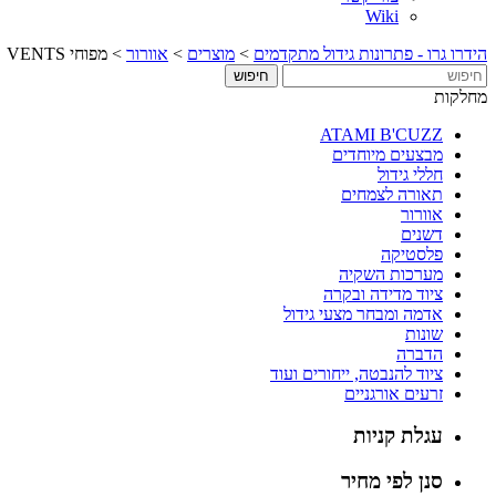
Wiki
הידרו גרו - פתרונות גידול מתקדמים
>
מוצרים
>
אוורור
>
מפוחי VENTS
מחלקות
ATAMI B'CUZZ
מבצעים מיוחדים
חללי גידול
תאורה לצמחים
אוורור
דשנים
פלסטיקה
מערכות השקיה
ציוד מדידה ובקרה
אדמה ומבחר מצעי גידול
שונות
הדברה
ציוד להנבטה, ייחורים ועוד
זרעים אורגניים
עגלת קניות
סנן לפי מחיר