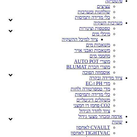
יקה
עציצים
שולחנות ומערכות
כלי מדידה ותמיסות
ות השקיה
טפטפות וצינורות
מיכלי מים
ציוד למיכל ההשקיה
משאבות מים
משאבות ואבני אויר
מחממי מים
מוצרי AUTO POT
מוצרי חברת BLUMAT
אוסמוזה הפוכה
מדידה ובקרה
מדי PH ו-EC
מדי טמפרטורה ולחות
כלי מדידה ותמיסות
משקלים דיגיטליים
CO2 פחמן דו חמצני
ציוד לחדר הגידול
ומבחר מצעי גידול
CVAULT לאחסון
TIGHTVAC לאחסון