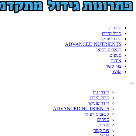
format_underlined
הוסף קו תחתון לקישורים
font_download
סמן קישורים
לאפס
cached
 גרו
את
 הידרו
כל
פוניקה
האפשרויות
ADVANCED NUTRIE
ס רפואי
ם
ת
קשר
הידרו גרו
גידול הידרו
הידרופוניקה
ADVANCED NUTRIENTS
קנאביס רפואי
סניפים
אודות
צור קשר
Wiki