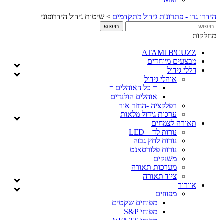
 פתרונות גידול מתקדמים
>
שיטות גידול הידרופוני
ATAMI B'
ים מיוחדים
גידול
אוהלי גידול
= כל האוהלים =
אוהלים הולנדים
רפלקציה -החזר אור
ערכות גידול מלאות
ה לצמחים
נורות לד – LED
נורות לחץ גבוה
נורות פלורסאנט
משנקים
מערכות תאורה
ציוד תאורה
ר
מפוחים
מפוחים שקטים
מפוחי S&P