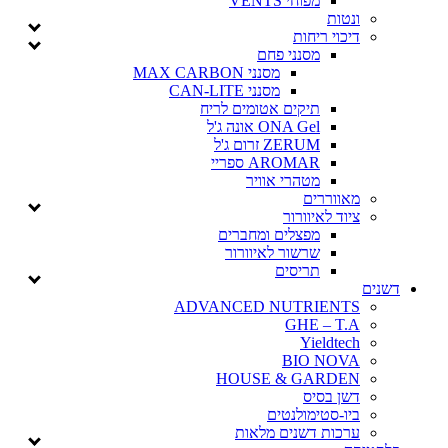
מפוחי VENTS
ונטות
דיכוי ריחות
מסנני פחם
מסנני MAX CARBON
מסנני CAN-LITE
תיקים אטומים לריח
ONA Gel אונה ג'ל
ZERUM זרום ג'ל
AROMAR ספריי
מטהרי אוויר
מאווררים
ציוד לאיוורור
מפצלים ומחברים
שרשור לאיוורור
תריסים
ם
ADVANCED NUTRIENTS
GHE – T.A
Yieldtech
BIO NOVA
HOUSE & GARDEN
דשן בסיס
ביו-סטימולנטים
ערכות דשנים מלאות