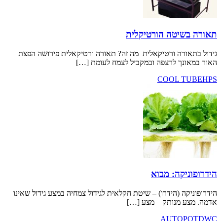
יטה הורטיקלית
רה ורטיקאלית מה זה? תאורה ורטיקאלית פירושה הפצת
ך לרצפה ובמקביל לצמח לעומת […]
COOL 
קה: מבוא
 (הידרו) – שיטת חקלאית לגידול צמחיה במצע גידול שאינו
מנותק – מצע […]
AUTO